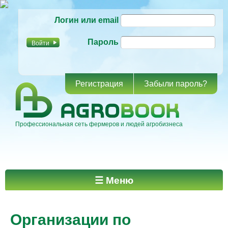
Перейти к
Логин или email
основному
содержанию
Пароль
Регистрация
Забыли пароль?
Профессиональная сеть фермеров и людей агробизнеса
Главное меню
☰ Меню
Организации по