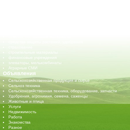
ветеринарные препараты, ветеринарные учреждения
ГСМ, биотопливо
корма, добавки для животных
оборудование для АПК, промышленное, весовое
обучение
сельхозпроизводители / сельхозпредприятия
сельхозтехника, запчасти
семена, посадочные материалы
средства защиты растений, удобрения
страхование
строительные материалы
финансовые учреждения
элеваторы, мелькомбинаты
Аграрные СМИ
Объявления
Сельскохозяйственная продукция и сырье
Сельхоз техника
Сельскохозяйственная техника, оборудование, запчасти
Удобрения, агрохимия, семена, саженцы
Животные и птица
Услуги
Недвижимость
Работа
Знакомства
Разное