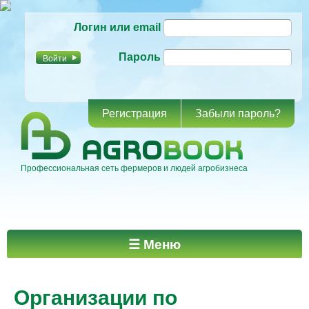
Перейти к
Логин или email
основному
содержанию
Пароль
Регистрация
Забыли пароль?
Профессиональная сеть фермеров и людей агробизнеса
Главное меню
☰ Меню
Организации по