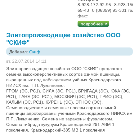
8-928-172-92-95
8-928-156-
65-43
8 (86359) 93-301 тел./
факс
подробнее
Элитопроизводящее хозяйство ООО
"СКИФ"
Добавил:
Скиф
вт, 22.07.2014 14:11
Элитопроизводящее хозяйство ООО "СКИФ" предлагает
семена высокоперспективных сортов озимой пшеницы,
выращенных под наблюдением учёных Краснодарского
НИИСХ им. П.П. Лукьяненко.
ГРОМ (ЭС, РС1), СИЛА (ЭС, РС1), БРИГАДА (ЭС), ЮКА (ЭС,
РС1), ТАНЯ (ЭС, РС1), МОСКВИЧ (ЭС, РС1), ТРИО (ЭС),
КАЛЫМ (ЭС, РС1), КУРЕНЬ (ЭС), ЭТНОС (ЭС).
Семеноводческие и семенные посевы сортов озимой
пшеницы апробированы учеными Краснодарского НИИСХ им
П.П. Лукьяненко. Семена не заражены фузалиозом.
Cемена гибрида кукурузы Краснодарский 291-АВМ 1
поколения, Краснодарский-385 МВ 1 поколения