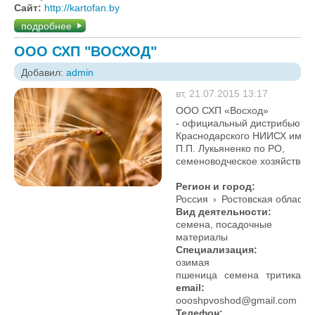
Сайт:
http://kartofan.by
подробнее
ООО СХП "ВОСХОД"
Добавил:
admin
вт, 21.07.2015 13:17
ООО СХП «Восход»
- официальный дистрибьюто
Краснодарского НИИСХ им.
П.П. Лукьяненко по РО,
семеноводческое хозяйство
Регион и город:
Россия
›
Ростовская область
Вид деятельности:
семена, посадочные
материалы
Специализация:
озимая
пшеница
семена
тритикале
email:
оооshpvoshod@gmail.com
Телефон: