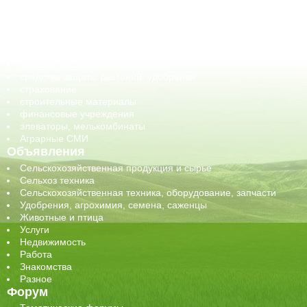
корма, добавки для животных
оборудование для АПК, промышленное, весовое
обучение
сельхозпроизводители / сельхозпредприятия
сельхозтехника, запчасти
семена, посадочные материалы
средства защиты растений, удобрения
страхование
строительные материалы
финансовые учреждения
элеваторы, мелькомбинаты
Аграрные СМИ
Объявления
Сельскохозяйственная продукция и сырье
Сельхоз техника
Сельскохозяйственная техника, оборудование, запчасти
Удобрения, агрохимия, семена, саженцы
Животные и птица
Услуги
Недвижимость
Работа
Знакомства
Разное
Форум