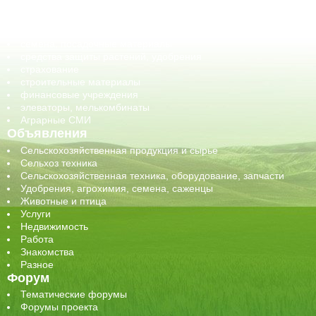
обучение
сельхозпроизводители / сельхозпредприятия
сельхозтехника, запчасти
семена, посадочные материалы
средства защиты растений, удобрения
страхование
строительные материалы
финансовые учреждения
элеваторы, мелькомбинаты
Аграрные СМИ
Объявления
Сельскохозяйственная продукция и сырье
Сельхоз техника
Сельскохозяйственная техника, оборудование, запчасти
Удобрения, агрохимия, семена, саженцы
Животные и птица
Услуги
Недвижимость
Работа
Знакомства
Разное
Форум
Тематические форумы
Форумы проекта