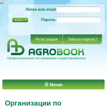
Перейти к
Логин или email
основному
содержанию
Пароль
Регистрация
Забыли пароль?
Профессиональная сеть фермеров и людей агробизнеса
Главное меню
☰ Меню
Организации по