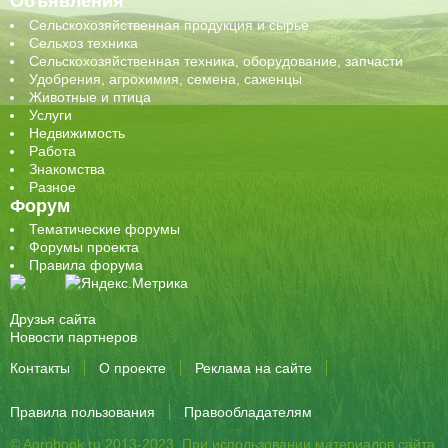
Объявления
Сельскохозяйственная продукция и сырье
Сельхоз техника
Сельскохозяйственная техника, оборудование, запчасти
Удобрения, агрохимия, семена, саженцы
Животные и птица
Услуги
Недвижимость
Работа
Знакомства
Разное
Форум
Тематические форумы
Форумы проекта
Правила форума
Друзья сайта
Новости партнеров
Контакты
О проекте
Реклама на сайте
Правила пользования
Правообладателям
© Agrobook.ru 2013-2023. При использовании материалов сайта