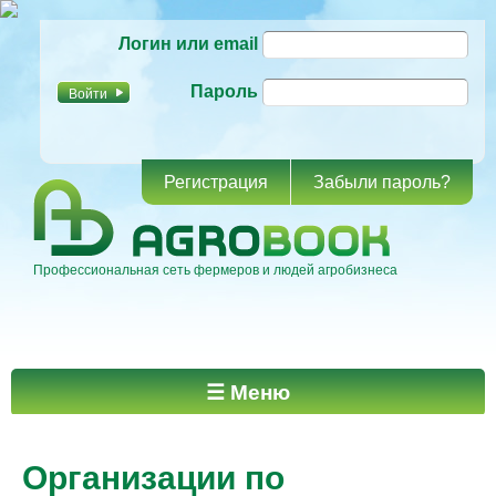
Перейти к
Логин или email
основному
содержанию
Пароль
Регистрация
Забыли пароль?
Профессиональная сеть фермеров и людей агробизнеса
Главное меню
☰ Меню
Организации по