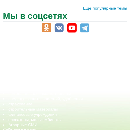
Ещё популярные темы
Мы в соцсетях
АПК-Каталог
АПК-органы управления
ветеринарные препараты, ветеринарные учреждения
ГСМ, биотопливо
корма, добавки для животных
оборудование для АПК, промышленное, весовое
обучение
сельхозпроизводители / сельхозпредприятия
сельхозтехника, запчасти
семена, посадочные материалы
средства защиты растений, удобрения
страхование
строительные материалы
финансовые учреждения
элеваторы, мелькомбинаты
Аграрные СМИ