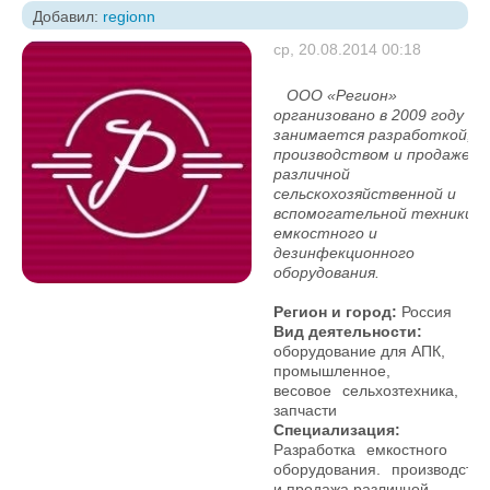
Добавил:
regionn
ср, 20.08.2014 00:18
ООО «Регион»
организовано в 2009 году и
занимается разработкой,
производством и продажей
различной
сельскохозяйственной и
вспомогательной техники,
емкостного и
дезинфекционного
оборудования.
Регион и город:
Россия
Вид деятельности:
оборудование для АПК,
промышленное,
весовое
сельхозтехника,
запчасти
Специализация:
Разработка
емкостного
оборудования.
производство
и продажа различной