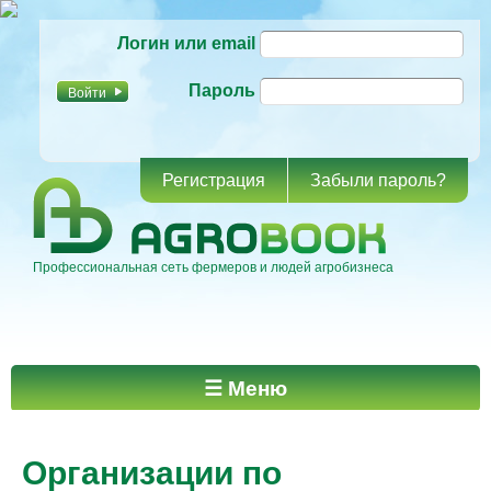
Перейти к
Логин или email
основному
содержанию
Пароль
Регистрация
Забыли пароль?
Профессиональная сеть фермеров и людей агробизнеса
Главное меню
☰ Меню
Организации по