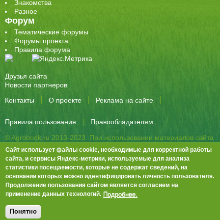
Знакомства
Разное
Форум
Тематические форумы
Форумы проекта
Правила форума
Друзья сайта
Новости партнеров
Контакты
О проекте
Реклама на сайте
Правила пользования
Правообладателям
© Agrobook.ru 2013-2023. При использовании материалов сайта
активная ссылка на публикацию обязательна.
Сайт использует файлы cookie, необходимые для корректной работы
344000, Ростов-на-Дону, ул. Города Волос, д.6, 8 этаж, офис 803
сайта, и сервисы Яндекс-метрики, используемые для анализа
статистики посещаемости, которые не содержат сведений, на
Тел./факс: +7 (863) 282-83-13 e-mail:
info@agrobook.ru
основании которых можно идентифицировать личность пользователя.
Возрастная категория сайта: 16+. Объявления на сайте не
Продолжение пользования сайтом является согласием на
премодерируются.
Положение о защите персональных данных
Подробнее.
применение данных технологий.
Гала Алиевна Каймакчи – редактор, тел.: (863) 282-83-13
info@agrobook.ru
Понятно