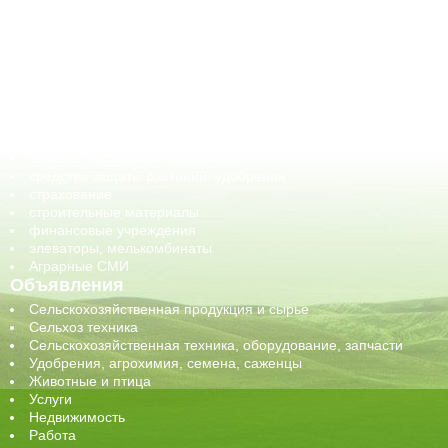
АПК-органы управления
ветеринарные препараты, ветеринарные учреждения
ГСМ, биотопливо
корма, добавки для животных
оборудование для АПК, промышленное, весовое
обучение
сельхозпроизводители / сельхозпредприятия
сельхозтехника, запчасти
семена, посадочные материалы
средства защиты растений, удобрения
страхование
строительные материалы
финансовые учреждения
элеваторы, мелькомбинаты
Аграрные СМИ
Объявления
Сельскохозяйственная продукция и сырье
Сельхоз техника
Сельскохозяйственная техника, оборудование, запчасти
Удобрения, агрохимия, семена, саженцы
Животные и птица
Услуги
Недвижимость
Работа