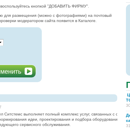
, воспользуйтесь кнопкой "ДОБАВИТЬ ФИРМУ".
ию для размещения (можно с фотографиями) на почтовый
проверки модератором сайта появится в Каталоге.
Ц
T
30
7
 Ситстемс выполняет полный комплекс услуг, связанных с созда
Д
формирования идеи, проектирования и подбора оборудования до р
с
едующего сервисного обслуживания.
31