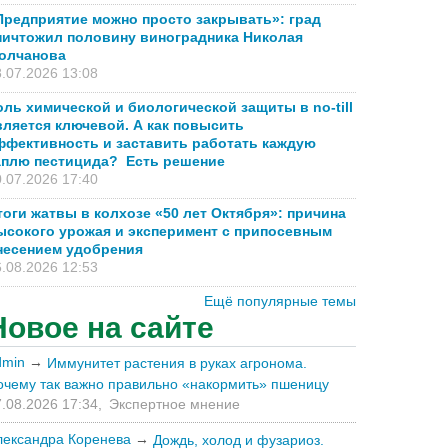
Предприятие можно просто закрывать»: град
лищ, реконструкция,
ничтожил половину виноградника Николая
онные, системы
олчанова
.07.2026 13:08
оль химической и биологической защиты в no-till
вляется ключевой. А как повысить
ффективность и заставить работать каждую
анилищ
холодильное
аплю пестицида? Есть решение
налы
.07.2026 17:40
тоги жатвы в колхозе «50 лет Октября»: причина
ысокого урожая и эксперимент с припосевным
несением удобрения
%D0%BB.%D1%80%...
.08.2026 12:53
Ещё популярные темы
Новое на сайте
dmin
→
Иммунитет растения в руках агронома.
очему так важно правильно «накормить» пшеницу
.08.2026 17:34,
Экспертное мнение
лександра Коренева
→
Дождь, холод и фузариоз.