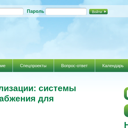
Перейти к
Пароль
основному
содержанию
ние
Спецпроекты
Вопрос-ответ
Календарь
лизации: системы
набжения для