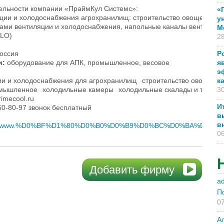
ельности компании «ПраймКул Системс»:
«
ции и холодоснабжения агрохранилищ: строительство овощехрани
у
ами вентиляции и холодоснабжения, напольные каналы вентиляци
М
ULO)
28
оссия
Р
и:
оборудование для АПК, промышленное, весовое
я
э
ии и холодоснабжения для агрохранилищ
строительство овощехр
к
омышленное
холодильные камеры
холодильные скалады и терми
30
imecool.ru
И
50-80-97 звонок бесплатный
в
в
ok.ru/www.%D0%BF%D1%80%D0%B0%D0%B9%D0%BC%D0%BA%D1%83
06
Добавить фирму
a
П
07
А