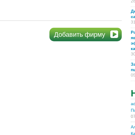
28
Д
с
31
Р
Добавить фирму
я
э
к
30
З
п
05
a
П
07
А
К