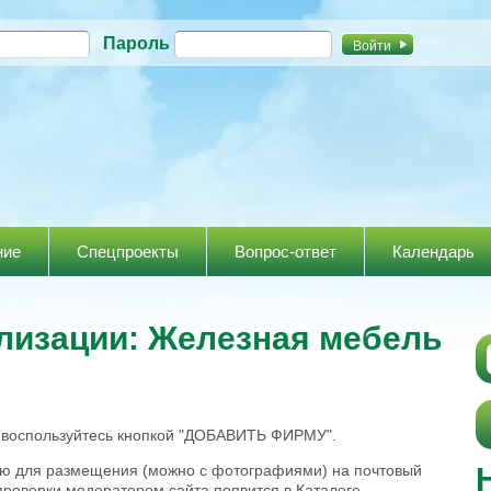
Перейти к
Пароль
основному
содержанию
ние
Спецпроекты
Вопрос-ответ
Календарь
лизации: Железная мебель
, воспользуйтесь кнопкой "ДОБАВИТЬ ФИРМУ".
ию для размещения (можно с фотографиями) на почтовый
проверки модератором сайта появится в Каталоге.