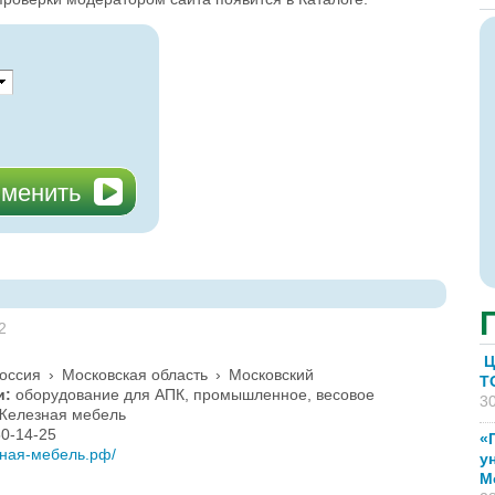
2
Ц
оссия
›
Московская область
›
Московский
T
и:
оборудование для АПК, промышленное, весовое
30
Железная мебель
50-14-25
«
езная-мебель.рф/
у
М