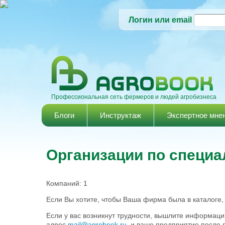
Логин или email
Профессиональная сеть фермеров и людей агробизнеса
Главное меню
Блоги
Инструктаж
Экспертное мне
Организации по специа
Компаний: 1
Если Вы хотите, чтобы Ваша фирма была в каталоге
Если у вас возникнут трудности, вышлите информац
адрес
mail@agrobook.ru
, и ваше предприятие после 