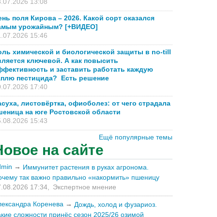
.07.2026 13:08
ень поля Кирова – 2026. Какой сорт оказался
амым урожайным? [+ВИДЕО]
.07.2026 15:46
оль химической и биологической защиты в no-till
вляется ключевой. А как повысить
ффективность и заставить работать каждую
аплю пестицида? Есть решение
.07.2026 17:40
асуха, листовёртка, офиоболез: от чего страдала
шеница на юге Ростовской области
.08.2026 15:43
Ещё популярные темы
Новое на сайте
dmin
→
Иммунитет растения в руках агронома.
очему так важно правильно «накормить» пшеницу
.08.2026 17:34,
Экспертное мнение
лександра Коренева
→
Дождь, холод и фузариоз.
акие сложности принёс сезон 2025/26 озимой