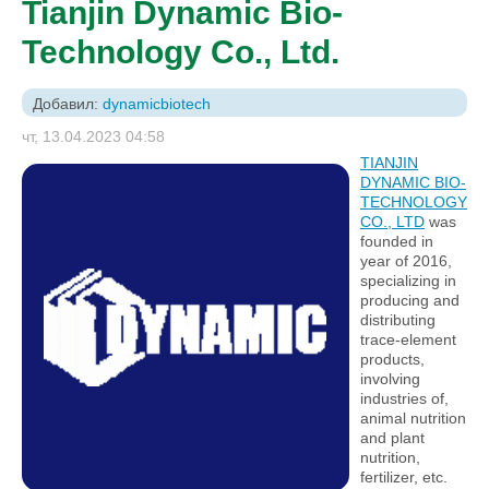
Tianjin Dynamic Bio-
Technology Co., Ltd.
Добавил:
dynamicbiotech
чт, 13.04.2023 04:58
TIANJIN
DYNAMIC BIO-
TECHNOLOGY
CO., LTD
was
founded in
year of 2016,
specializing in
producing and
distributing
trace-element
products,
involving
industries of,
animal nutrition
and plant
nutrition,
fertilizer, etc.