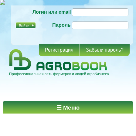
Перейти к
Логин или email
основному
содержанию
Пароль
Регистрация
Забыли пароль?
Профессиональная сеть фермеров и людей агробизнеса
Главное меню
☰ Меню