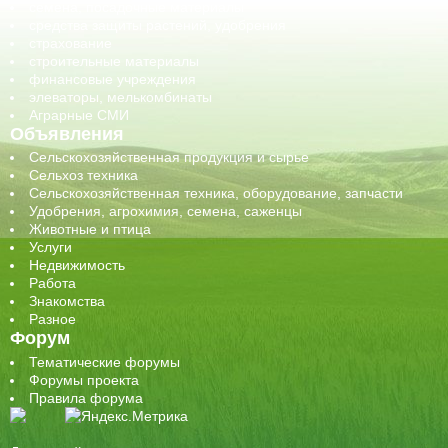
семена, посадочные материалы
средства защиты растений, удобрения
страхование
строительные материалы
финансовые учреждения
элеваторы, мелькомбинаты
Аграрные СМИ
Объявления
Сельскохозяйственная продукция и сырье
Сельхоз техника
Сельскохозяйственная техника, оборудование, запчасти
Удобрения, агрохимия, семена, саженцы
Животные и птица
Услуги
Недвижимость
Работа
Знакомства
Разное
Форум
Тематические форумы
Форумы проекта
Правила форума