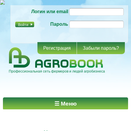
Перейти к
Логин или email
основному
содержанию
Пароль
Регистрация
Забыли пароль?
Профессиональная сеть фермеров и людей агробизнеса
Главное меню
☰ Меню