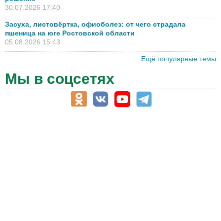
30.07.2026 17:40
Засуха, листовёртка, офиоболез: от чего страдала
пшеница на юге Ростовской области
05.08.2026 15:43
Ещё популярные темы
Мы в соцсетях
АПК-Каталог
АПК-органы управления
ветеринарные препараты, ветеринарные учреждения
ГСМ, биотопливо
корма, добавки для животных
оборудование для АПК, промышленное, весовое
обучение
сельхозпроизводители / сельхозпредприятия
сельхозтехника, запчасти