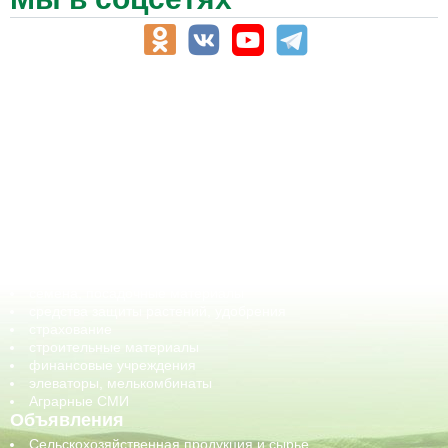
АПК-Каталог
АПК-органы управления
ветеринарные препараты, ветеринарные учреждения
ГСМ, биотопливо
корма, добавки для животных
оборудование для АПК, промышленное, весовое
обучение
сельхозпроизводители / сельхозпредприятия
сельхозтехника, запчасти
семена, посадочные материалы
средства защиты растений, удобрения
страхование
строительные материалы
финансовые учреждения
элеваторы, мелькомбинаты
Аграрные СМИ
Объявления
Сельскохозяйственная продукция и сырье