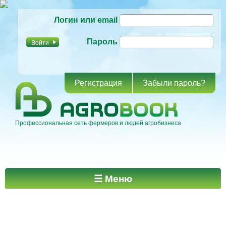
Перейти к
Логин или email
основному
содержанию
Пароль
Регистрация
Забыли пароль?
Профессиональная сеть фермеров и людей агробизнеса
Главное меню
☰ Меню