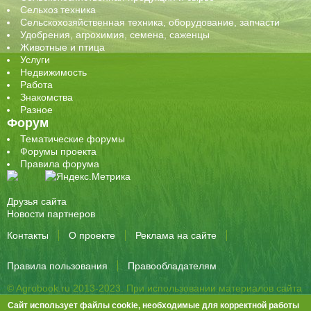
Сельхоз техника
Сельскохозяйственная техника, оборудование, запчасти
Удобрения, агрохимия, семена, саженцы
Животные и птица
Услуги
Недвижимость
Работа
Знакомства
Разное
Форум
Тематические форумы
Форумы проекта
Правила форума
Друзья сайта
Новости партнеров
Контакты
О проекте
Реклама на сайте
Правила пользования
Правообладателям
© Agrobook.ru 2013-2023. При использовании материалов сайта
активная ссылка на публикацию обязательна.
Сайт использует файлы cookie, необходимые для корректной работы