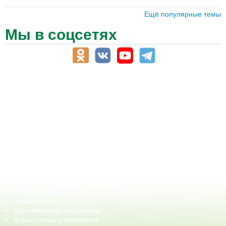
Ещё популярные темы
Мы в соцсетях
АПК-Каталог
АПК-органы управления
ветеринарные препараты, ветеринарные учреждения
ГСМ, биотопливо
корма, добавки для животных
оборудование для АПК, промышленное, весовое
обучение
сельхозпроизводители / сельхозпредприятия
сельхозтехника, запчасти
семена, посадочные материалы
средства защиты растений, удобрения
страхование
строительные материалы
финансовые учреждения