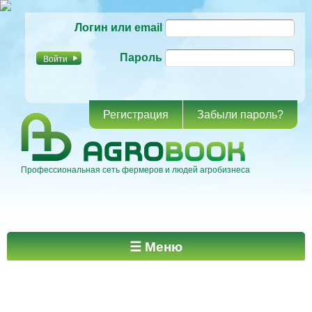
Перейти к
Логин или email
основному
содержанию
Пароль
Регистрация
Забыли пароль?
Профессиональная сеть фермеров и людей агробизнеса
Главное меню
☰ Меню