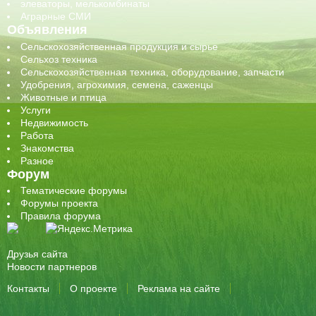
элеваторы, мелькомбинаты
Аграрные СМИ
Объявления
Сельскохозяйственная продукция и сырье
Сельхоз техника
Сельскохозяйственная техника, оборудование, запчасти
Удобрения, агрохимия, семена, саженцы
Животные и птица
Услуги
Недвижимость
Работа
Знакомства
Разное
Форум
Тематические форумы
Форумы проекта
Правила форума
Друзья сайта
Новости партнеров
Контакты
О проекте
Реклама на сайте