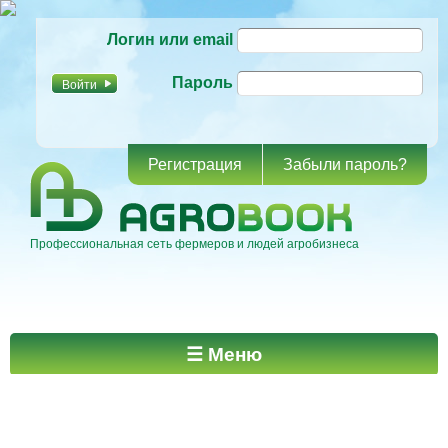
Перейти к
Логин или email
основному
содержанию
Пароль
Регистрация
Забыли пароль?
Профессиональная сеть фермеров и людей агробизнеса
Главное меню
☰ Меню