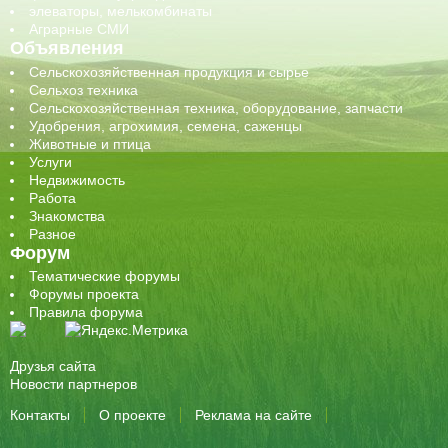
элеваторы, мелькомбинаты
Аграрные СМИ
Объявления
Сельскохозяйственная продукция и сырье
Сельхоз техника
Сельскохозяйственная техника, оборудование, запчасти
Удобрения, агрохимия, семена, саженцы
Животные и птица
Услуги
Недвижимость
Работа
Знакомства
Разное
Форум
Тематические форумы
Форумы проекта
Правила форума
Друзья сайта
Новости партнеров
Контакты
О проекте
Реклама на сайте