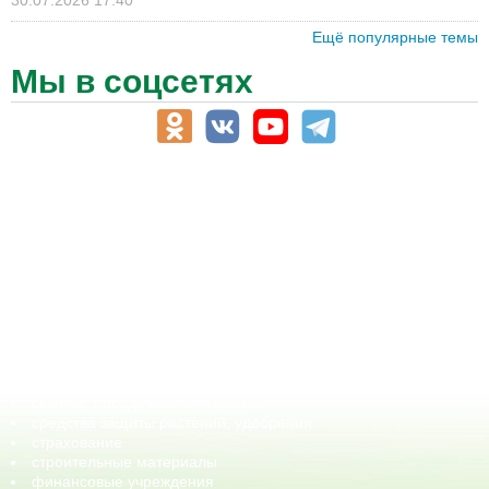
Ещё популярные темы
Мы в соцсетях
АПК-Каталог
АПК-органы управления
ветеринарные препараты, ветеринарные учреждения
ГСМ, биотопливо
корма, добавки для животных
оборудование для АПК, промышленное, весовое
обучение
сельхозпроизводители / сельхозпредприятия
сельхозтехника, запчасти
семена, посадочные материалы
средства защиты растений, удобрения
страхование
строительные материалы
финансовые учреждения