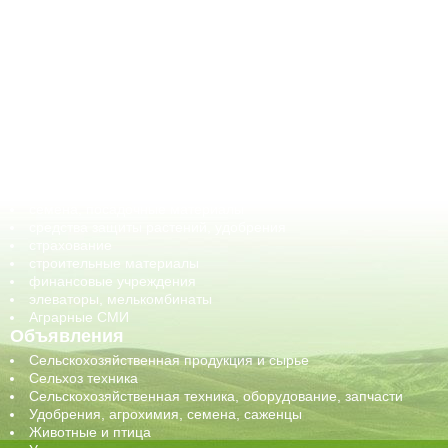
АПК-Каталог
АПК-органы управления
ветеринарные препараты, ветеринарные учреждения
ГСМ, биотопливо
корма, добавки для животных
оборудование для АПК, промышленное, весовое
обучение
сельхозпроизводители / сельхозпредприятия
сельхозтехника, запчасти
семена, посадочные материалы
средства защиты растений, удобрения
страхование
строительные материалы
финансовые учреждения
элеваторы, мелькомбинаты
Аграрные СМИ
Объявления
Сельскохозяйственная продукция и сырье
Сельхоз техника
Сельскохозяйственная техника, оборудование, запчасти
Удобрения, агрохимия, семена, саженцы
Животные и птица