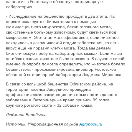
на анализ в Ростовскую областную ветеринарную
лабораторию.
- Исследование на бешенство проходит в два этапа. На
первом исследуется биоматериал с помощью
люминесцентного микроскопа, белки головного мозга,
свойственные больному животному, будут светиться под
микроскопом. Этот этап малоэффективен, если животное
находилось в доклинической стадии заболевания, то есть
вирус ещё не поразил клетки мозга. Тогда мы делаем
биологическую пробу на лабораторных мышах. Если мыши
погибают, значит животное было заражено. В случае с лисой
именно биопроба помогла определить, что животное болело
бешенством, - прокомментировала директор Ростовской
областной ветеринарной лаборатории Людмила Миронова.
В связи со вспышкой бешенства Обливском районе, на
территории посёлка Запрудного проведена
профилактическая вакцинация животных против данного
заболевания. Ветеринарные врачи привили 99 голов
крупного рогатого скота и 32 собаки и кошки.
Людмила Воробьева
Источник: Информационная служба
Agrobook.ru