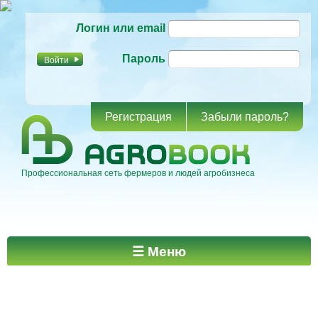
Перейти к
Логин или email
основному
содержанию
Пароль
Регистрация
Забыли пароль?
Профессиональная сеть фермеров и людей агробизнеса
Главное меню
☰ Меню