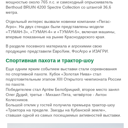
мощностью около 765 л.с. и самоходный опрыскиватель
Berthoud BRUIN 4200 Spectre Collection со штангой 36,6
метра.
Отдельный интерес вызвали новинки компании «Пегас-
Агро». На двух стендах были представлены модели
«ТУМАН-3», «ТУМАН-4» и «ТУМАН-5», включая машины,
впервые показанные на рынке Краснодарского края.
В разделе посевного материала и агрохимии свою
продукцию представили ЕвроХим, ФосАгро и ИЗАГРИ.
Спортивная пахота и трактор-шоу
Еще одним ярким событием выставки стали соревнования
по спортивной пахоте. Кубок «Золотая Нива» стал
подготовительным этапом XIII Открытого чемпионата России
по пахоте.
Победителем стал Артём Белобрицкий, второе место занял
Олег Дудий, третье - Михаил Пята, четвёртое - Антон
Колесников.
Большой отклик у гостей получила премьера трактор-шоу
«Трактора на пределе. Заезды на Кубанской земле»,
ставшая одной из самых посещаемых активностей выставки.