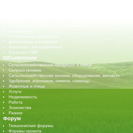
обучение
сельхозпроизводители / сельхозпредприятия
сельхозтехника, запчасти
семена, посадочные материалы
средства защиты растений, удобрения
страхование
строительные материалы
финансовые учреждения
элеваторы, мелькомбинаты
Аграрные СМИ
Объявления
Сельскохозяйственная продукция и сырье
Сельхоз техника
Сельскохозяйственная техника, оборудование, запчасти
Удобрения, агрохимия, семена, саженцы
Животные и птица
Услуги
Недвижимость
Работа
Знакомства
Разное
Форум
Тематические форумы
Форумы проекта