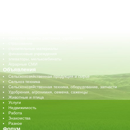
ГСМ, биотопливо
корма, добавки для животных
оборудование для АПК, промышленное, весовое
обучение
сельхозпроизводители / сельхозпредприятия
сельхозтехника, запчасти
семена, посадочные материалы
средства защиты растений, удобрения
страхование
строительные материалы
финансовые учреждения
элеваторы, мелькомбинаты
Аграрные СМИ
Объявления
Сельскохозяйственная продукция и сырье
Сельхоз техника
Сельскохозяйственная техника, оборудование, запчасти
Удобрения, агрохимия, семена, саженцы
Животные и птица
Услуги
Недвижимость
Работа
Знакомства
Разное
Форум