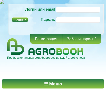
Перейти к
Логин или email
основному
содержанию
Пароль
Регистрация
Забыли пароль?
Профессиональная сеть фермеров и людей агробизнеса
Главное меню
☰ Меню