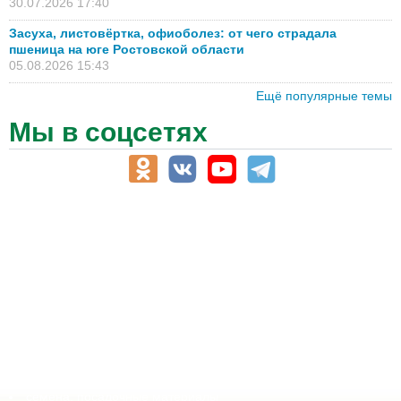
30.07.2026 17:40
Засуха, листовёртка, офиоболез: от чего страдала
пшеница на юге Ростовской области
05.08.2026 15:43
Ещё популярные темы
Мы в соцсетях
АПК-Каталог
АПК-органы управления
ветеринарные препараты, ветеринарные учреждения
ГСМ, биотопливо
корма, добавки для животных
оборудование для АПК, промышленное, весовое
обучение
сельхозпроизводители / сельхозпредприятия
сельхозтехника, запчасти
семена, посадочные материалы