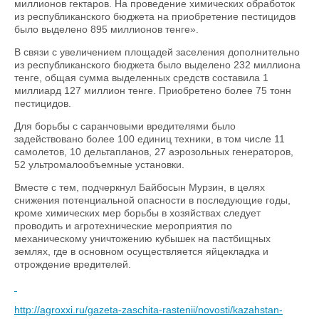
миллионов гектаров. На проведение химических обработок
из республиканского бюджета на приобретение пестицидов
было выделено 895 миллионов тенге».
В связи с увеличением площадей заселения дополнительно
из республиканского бюджета было выделено 232 миллиона
тенге, общая сумма выделенных средств составила 1
миллиард 127 миллион тенге. Приобретено более 75 тонн
пестицидов.
Для борьбы с саранчовыми вредителями было
задействовано более 100 единиц техники, в том числе 11
самолетов, 10 дельтапланов, 27 аэрозольных генераторов,
52 ультромалообъемные установки.
Вместе с тем, подчеркнул Байбосын Мурзин, в целях
снижения потенциальной опасности в последующие годы,
кроме химических мер борьбы в хозяйствах следует
проводить и агротехнические мероприятия по
механическому уничтожению кубышек на пастбищных
землях, где в основном осуществляется яйцекладка и
отрождение вредителей.
http://agroxxi.ru/gazeta-zaschita-rastenii/novosti/kazahstan-