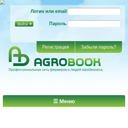
Перейти к
Логин или email
основному
содержанию
Пароль
Регистрация
Забыли пароль?
Профессиональная сеть фермеров и людей агробизнеса
Главное меню
☰ Меню