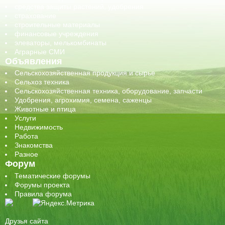
средства защиты растений, удобрения
страхование
строительные материалы
финансовые учреждения
элеваторы, мелькомбинаты
Аграрные СМИ
Объявления
Сельскохозяйственная продукция и сырье
Сельхоз техника
Сельскохозяйственная техника, оборудование, запчасти
Удобрения, агрохимия, семена, саженцы
Животные и птица
Услуги
Недвижимость
Работа
Знакомства
Разное
Форум
Тематические форумы
Форумы проекта
Правила форума
Друзья сайта