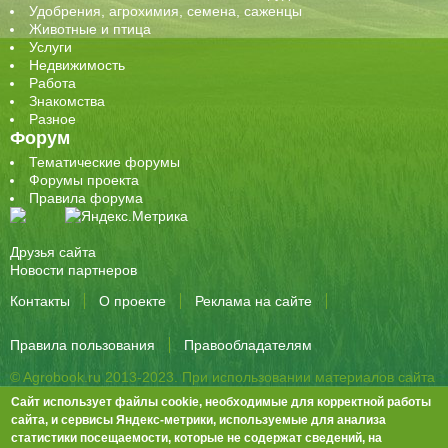
Удобрения, агрохимия, семена, саженцы
Животные и птица
Услуги
Недвижимость
Работа
Знакомства
Разное
Форум
Тематические форумы
Форумы проекта
Правила форума
Друзья сайта
Новости партнеров
Контакты
О проекте
Реклама на сайте
Правила пользования
Правообладателям
© Agrobook.ru 2013-2023. При использовании материалов сайта
активная ссылка на публикацию обязательна.
Сайт использует файлы cookie, необходимые для корректной работы
344000, Ростов-на-Дону, ул. Города Волос, д.6, 8 этаж, офис 803
сайта, и сервисы Яндекс-метрики, используемые для анализа
статистики посещаемости, которые не содержат сведений, на
Тел./факс: +7 (863) 282-83-13 e-mail:
info@agrobook.ru