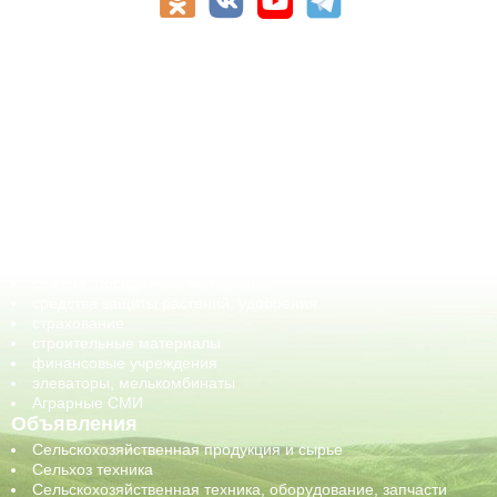
АПК-Каталог
АПК-органы управления
ветеринарные препараты, ветеринарные учреждения
ГСМ, биотопливо
корма, добавки для животных
оборудование для АПК, промышленное, весовое
обучение
сельхозпроизводители / сельхозпредприятия
сельхозтехника, запчасти
семена, посадочные материалы
средства защиты растений, удобрения
страхование
строительные материалы
финансовые учреждения
элеваторы, мелькомбинаты
Аграрные СМИ
Объявления
Сельскохозяйственная продукция и сырье
Сельхоз техника
Сельскохозяйственная техника, оборудование, запчасти