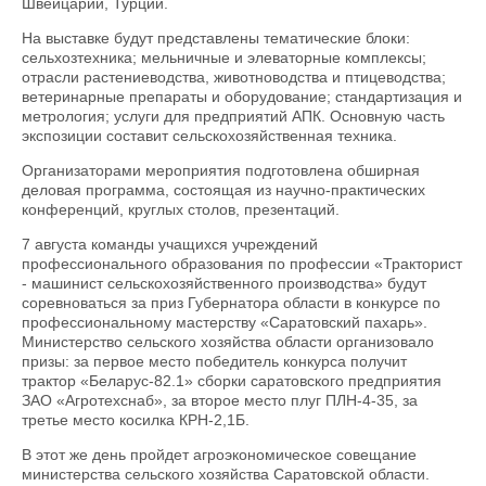
Швейцарии, Турции.
На выставке будут представлены тематические блоки:
сельхозтехника; мельничные и элеваторные комплексы;
отрасли растениеводства, животноводства и птицеводства;
ветеринарные препараты и оборудование; стандартизация и
метрология; услуги для предприятий АПК. Основную часть
экспозиции составит сельскохозяйственная техника.
Организаторами мероприятия подготовлена обширная
деловая программа, состоящая из научно-практических
конференций, круглых столов, презентаций.
7 августа команды учащихся учреждений
профессионального образования по профессии «Тракторист
- машинист сельскохозяйственного производства» будут
соревноваться за приз Губернатора области в конкурсе по
профессиональному мастерству «Саратовский пахарь».
Министерство сельского хозяйства области организовало
призы: за первое место победитель конкурса получит
трактор «Беларус-82.1» сборки саратовского предприятия
ЗАО «Агротехснаб», за второе место плуг ПЛН-4-35, за
третье место косилка КРН-2,1Б.
В этот же день пройдет агроэкономическое совещание
министерства сельского хозяйства Саратовской области.