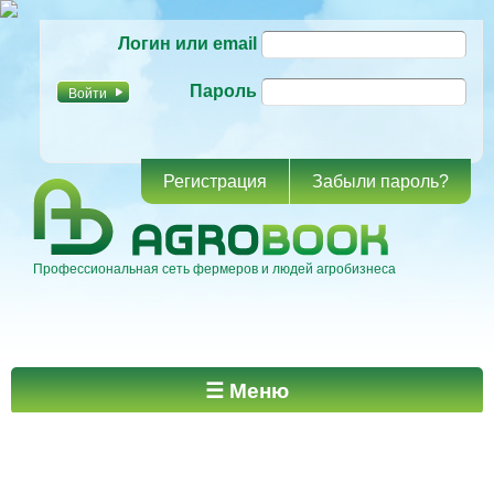
Перейти к
Логин или email
основному
содержанию
Пароль
Регистрация
Забыли пароль?
Профессиональная сеть фермеров и людей агробизнеса
Главное меню
☰ Меню