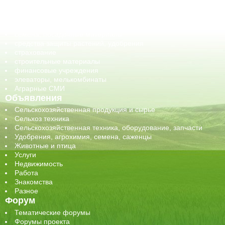
обучение
сельхозпроизводители / сельхозпредприятия
сельхозтехника, запчасти
семена, посадочные материалы
средства защиты растений, удобрения
страхование
строительные материалы
финансовые учреждения
элеваторы, мелькомбинаты
Аграрные СМИ
Объявления
Сельскохозяйственная продукция и сырье
Сельхоз техника
Сельскохозяйственная техника, оборудование, запчасти
Удобрения, агрохимия, семена, саженцы
Животные и птица
Услуги
Недвижимость
Работа
Знакомства
Разное
Форум
Тематические форумы
Форумы проекта