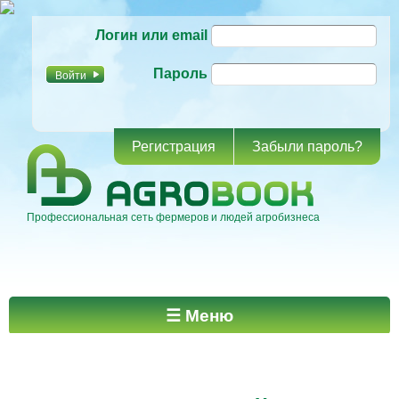
Перейти к
Логин или email
основному
содержанию
Пароль
Регистрация
Забыли пароль?
Профессиональная сеть фермеров и людей агробизнеса
Главное меню
☰ Меню