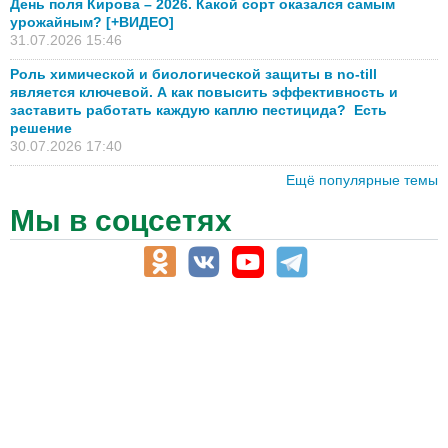
День поля Кирова – 2026. Какой сорт оказался самым
урожайным? [+ВИДЕО]
31.07.2026 15:46
Роль химической и биологической защиты в no-till
является ключевой. А как повысить эффективность и
заставить работать каждую каплю пестицида? Есть
решение
30.07.2026 17:40
Ещё популярные темы
Мы в соцсетях
АПК-Каталог
АПК-органы управления
ветеринарные препараты, ветеринарные учреждения
ГСМ, биотопливо
корма, добавки для животных
оборудование для АПК, промышленное, весовое