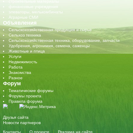
строительные материалы
финансовые учреждения
элеваторы, мелькомбинаты
Аграрные СМИ
Объявления
Сельскохозяйственная продукция и сырье
Сельхоз техника
Сельскохозяйственная техника, оборудование, запчасти
Удобрения, агрохимия, семена, саженцы
Животные и птица
Услуги
Недвижимость
Работа
Знакомства
Разное
Форум
Тематические форумы
Форумы проекта
Правила форума
Друзья сайта
Новости партнеров
Контакты
О проекте
Реклама на сайте