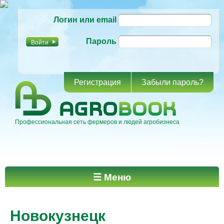
Перейти к
Логин или email
основному
содержанию
Пароль
Регистрация
Забыли пароль?
Профессиональная сеть фермеров и людей агробизнеса
Главное меню
☰ Меню
Новокузнецк