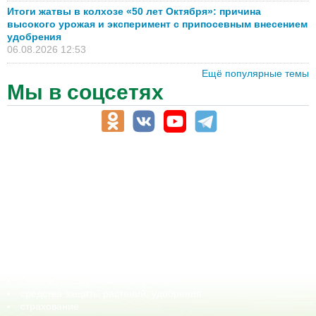
Итоги жатвы в колхозе «50 лет Октября»: причина
высокого урожая и эксперимент с припосевным внесением
удобрения
06.08.2026 12:53
Ещё популярные темы
Мы в соцсетях
АПК-Каталог
АПК-органы управления
ветеринарные препараты, ветеринарные учреждения
ГСМ, биотопливо
корма, добавки для животных
оборудование для АПК, промышленное, весовое
обучение
сельхозпроизводители / сельхозпредприятия
сельхозтехника, запчасти
семена, посадочные материалы
средства защиты растений, удобрения
страхование