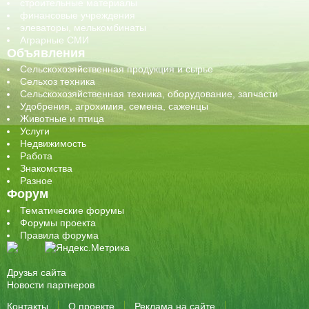
строительные материалы
финансовые учреждения
элеваторы, мелькомбинаты
Аграрные СМИ
Объявления
Сельскохозяйственная продукция и сырье
Сельхоз техника
Сельскохозяйственная техника, оборудование, запчасти
Удобрения, агрохимия, семена, саженцы
Животные и птица
Услуги
Недвижимость
Работа
Знакомства
Разное
Форум
Тематические форумы
Форумы проекта
Правила форума
Друзья сайта
Новости партнеров
Контакты
О проекте
Реклама на сайте