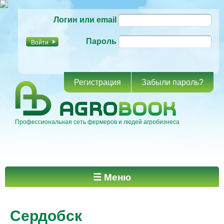
Перейти к
Логин или email
основному
содержанию
Пароль
Регистрация
Забыли пароль?
Профессиональная сеть фермеров и людей агробизнеса
Главное меню
☰ Меню
Сердобск