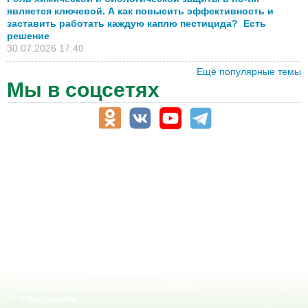
является ключевой. А как повысить эффективность и
заставить работать каждую каплю пестицида? Есть
решение
30.07.2026 17:40
Ещё популярные темы
Мы в соцсетях
АПК-Каталог
АПК-органы управления
ветеринарные препараты, ветеринарные учреждения
ГСМ, биотопливо
корма, добавки для животных
оборудование для АПК, промышленное, весовое
обучение
сельхозпроизводители / сельхозпредприятия
сельхозтехника, запчасти
семена, посадочные материалы
средства защиты растений, удобрения
страхование