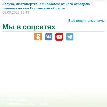
Засуха, листовёртка, офиоболез: от чего страдала
пшеница на юге Ростовской области
05.08.2026 15:43
Ещё популярные темы
Мы в соцсетях
АПК-Каталог
АПК-органы управления
ветеринарные препараты, ветеринарные учреждения
ГСМ, биотопливо
корма, добавки для животных
оборудование для АПК, промышленное, весовое
обучение
сельхозпроизводители / сельхозпредприятия
сельхозтехника, запчасти
семена, посадочные материалы
средства защиты растений, удобрения
страхование
строительные материалы