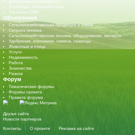
финансовые учреждения
элеваторы, мелькомбинаты
Аграрные СМИ
Объявления
Сельскохозяйственная продукция и сырье
Сельхоз техника
Сельскохозяйственная техника, оборудование, запчасти
Удобрения, агрохимия, семена, саженцы
Животные и птица
Услуги
Недвижимость
Работа
Знакомства
Разное
Форум
Тематические форумы
Форумы проекта
Правила форума
Друзья сайта
Новости партнеров
Контакты
О проекте
Реклама на сайте