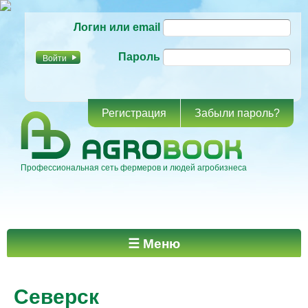
Перейти к
Логин или email
основному
содержанию
Пароль
Регистрация
Забыли пароль?
Профессиональная сеть фермеров и людей агробизнеса
Главное меню
☰ Меню
Северск