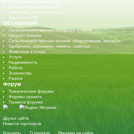
строительные материалы
финансовые учреждения
элеваторы, мелькомбинаты
Аграрные СМИ
Объявления
Сельскохозяйственная продукция и сырье
Сельхоз техника
Сельскохозяйственная техника, оборудование, запчасти
Удобрения, агрохимия, семена, саженцы
Животные и птица
Услуги
Недвижимость
Работа
Знакомства
Разное
Форум
Тематические форумы
Форумы проекта
Правила форума
Друзья сайта
Новости партнеров
Контакты
О проекте
Реклама на сайте