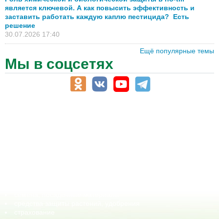
является ключевой. А как повысить эффективность и
заставить работать каждую каплю пестицида? Есть
решение
30.07.2026 17:40
Ещё популярные темы
Мы в соцсетях
АПК-Каталог
АПК-органы управления
ветеринарные препараты, ветеринарные учреждения
ГСМ, биотопливо
корма, добавки для животных
оборудование для АПК, промышленное, весовое
обучение
сельхозпроизводители / сельхозпредприятия
сельхозтехника, запчасти
семена, посадочные материалы
средства защиты растений, удобрения
страхование