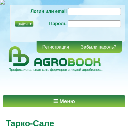
Перейти к
Логин или email
основному
содержанию
Пароль
Регистрация
Забыли пароль?
Профессиональная сеть фермеров и людей агробизнеса
Главное меню
☰ Меню
Тарко-Сале