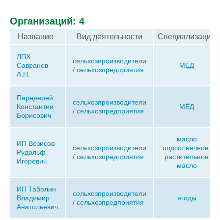
Организаций: 4
Название
Вид деятельности
Специализация
ЛПХ
сельхозпроизводители
Савранов
МЁД
/ сельхозпредприятия
А.Н.
Передерей
сельхозпроизводители
Константин
МЁД
/ сельхозпредприятия
Борисович
масло
ИП Возисов
сельхозпроизводители
подсолнечное
,
Рудольф
/ сельхозпредприятия
растительное
Игоревич
масло
ИП Таболин
сельхозпроизводители
Владимир
ягоды
/ сельхозпредприятия
Анатольевич