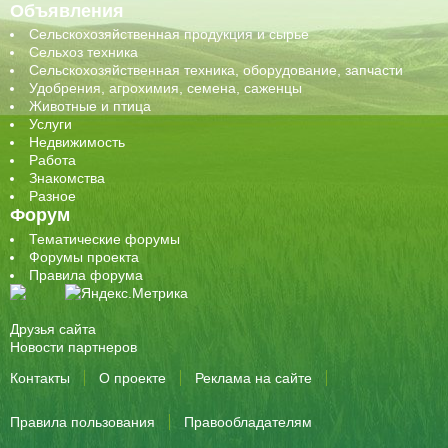
Объявления
Сельскохозяйственная продукция и сырье
Сельхоз техника
Сельскохозяйственная техника, оборудование, запчасти
Удобрения, агрохимия, семена, саженцы
Животные и птица
Услуги
Недвижимость
Работа
Знакомства
Разное
Форум
Тематические форумы
Форумы проекта
Правила форума
Друзья сайта
Новости партнеров
Контакты
О проекте
Реклама на сайте
Правила пользования
Правообладателям