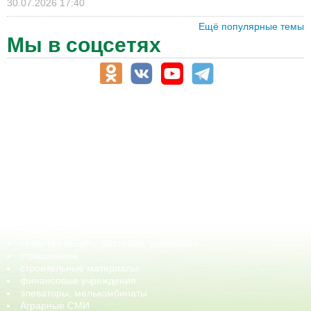
30.07.2026 17:40
Ещё популярные темы
Мы в соцсетях
АПК-Каталог
АПК-органы управления
ветеринарные препараты, ветеринарные учреждения
ГСМ, биотопливо
корма, добавки для животных
оборудование для АПК, промышленное, весовое
обучение
сельхозпроизводители / сельхозпредприятия
сельхозтехника, запчасти
семена, посадочные материалы
средства защиты растений, удобрения
страхование
строительные материалы
финансовые учреждения
элеваторы, мелькомбинаты
Аграрные СМИ