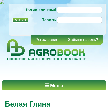
Перейти к
Логин или email
основному
содержанию
Пароль
Регистрация
Забыли пароль?
Профессиональная сеть фермеров и людей агробизнеса
Главное меню
☰ Меню
Белая Глина