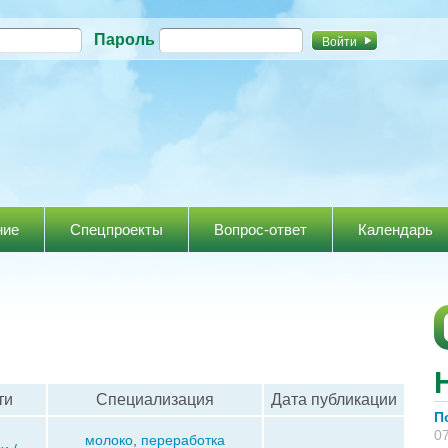
Перейти к
Пароль
основному
содержанию
ние
Спецпроекты
Вопрос-ответ
Календарь
ти
Специализация
Дата публикации
П
07
молоко
,
переработка