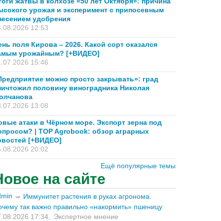
тоги жатвы в колхозе «50 лет Октября»: причина
ысокого урожая и эксперимент с припосевным
несением удобрения
.08.2026 12:53
ень поля Кирова – 2026. Какой сорт оказался
амым урожайным? [+ВИДЕО]
.07.2026 15:46
Предприятие можно просто закрывать»: град
ничтожил половину виноградника Николая
олчанова
.07.2026 13:08
овые атаки в Чёрном море. Экспорт зерна под
опросом? | TOP Agrobook: обзор аграрных
овостей [+ВИДЕО]
.08.2026 20:02
Ещё популярные темы
Новое на сайте
dmin
→
Иммунитет растения в руках агронома.
очему так важно правильно «накормить» пшеницу
.08.2026 17:34,
Экспертное мнение