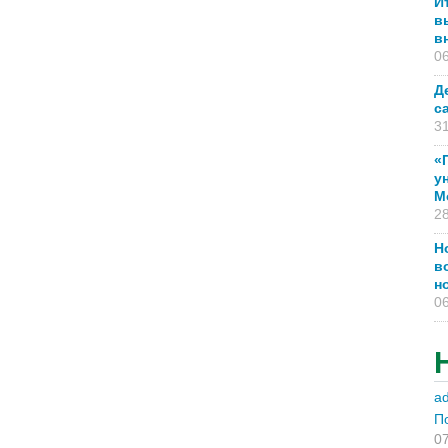
И
в
в
06
Д
с
31
«
у
М
28
Н
в
н
06
a
П
07