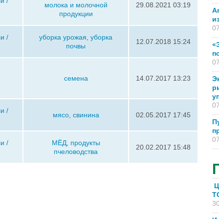
и /
молока и молочной
29.08.2021 03:19
А
продукции
и
07
и /
уборка урожая
,
уборка
12.07.2018 15:24
«
почвы
п
07
семена
14.07.2017 13:23
Э
р
у
07
и /
мясо
,
свинина
02.05.2017 17:45
П
п
07
и /
МЁД
,
продукты
20.02.2017 15:48
пчеловодства
Ц
T
30