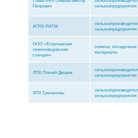
Глава КФХ Озеров Виктор
сельхозпроизводител
Петрович
сельхозпредприятия
сельхозпроизводител
АГРО-РИТМ
сельхозпредприятия
ООО «Егорлыкская
семена, посадочные
семеноводческая
материалы
станция»
сельхозпроизводител
ЛПХ Птичий Дворик
сельхозпредприятия
сельхозпроизводител
ЛПХ Гречановы
сельхозпредприятия