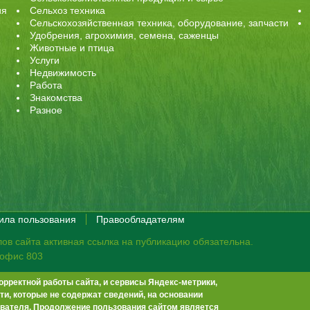
ия
Сельхоз техника
Сельскохозяйственная техника, оборудование, запчасти
Удобрения, агрохимия, семена, саженцы
Животные и птица
Услуги
Недвижимость
Работа
Знакомства
Разное
ила пользования
Правообладателям
ов сайта активная ссылка на публикацию обязательна.
, офис 803
орректной работы сайта, и сервисы Яндекс-метрики,
те не премодерируются.
Положение о защите персональных данных
и, которые не содержат сведений, на основании
-13
info@agrobook.ru
вателя. Продолжение пользования сайтом является