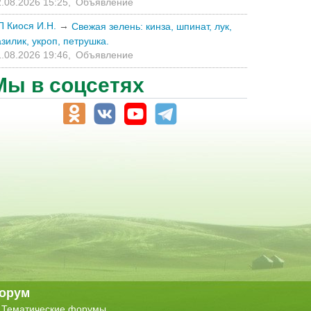
.08.2026 15:25,
Объявление
П Киося И.Н.
→
Свежая зелень: кинза, шпинат, лук,
зилик, укроп, петрушка.
.08.2026 19:46,
Объявление
Мы в соцсетях
орум
Тематические форумы