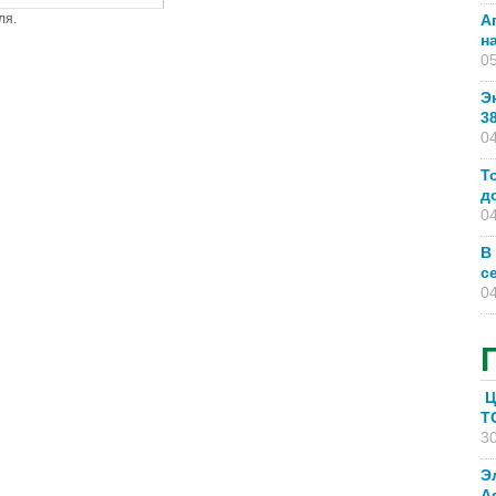
ля.
А
н
05
Э
3
04
Т
д
04
В
с
04
Ц
T
30
Э
A