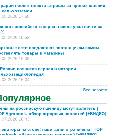
грарии просят ввести штрафы за проникновение
а сельхозземли
.08.2026 17:55
кспорт российского зерна в июле упал почти на
8%
.08.2026 18:52
орговые сети предлагают поставщикам самим
оставлять товары в магазины
.08.2026 16:39
 России появится первая в истории
ельхозэнциклопедия
.08.2026 16:04
Все новости
Популярное
ены на российскую пшеницу могут взлететь |
OP Agrobook: обзор аграрных новостей [+ВИДЕО]
.07.2026 16:43
леваторы на стопе: навигация ограничена | TOP
grobook: обзор аграрных новостей [+ВИДЕО]