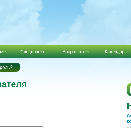
Перейти к
основному
содержанию
ние
Спецпроекты
Вопрос-ответ
Календарь
)
роль?
вателя
С
к
05