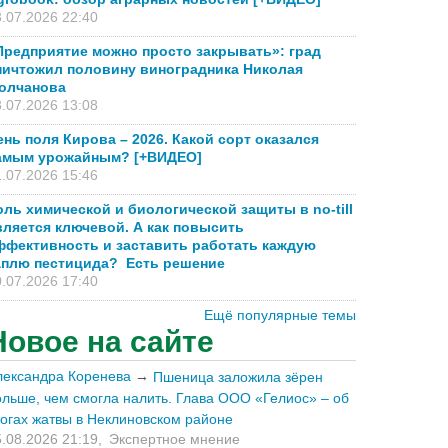
.07.2026 22:40
Предприятие можно просто закрывать»: град
ничтожил половину виноградника Николая
олчанова
.07.2026 13:08
ень поля Кирова – 2026. Какой сорт оказался
амым урожайным? [+ВИДЕО]
.07.2026 15:46
оль химической и биологической защиты в no-till
вляется ключевой. А как повысить
ффективность и заставить работать каждую
аплю пестицида? Есть решение
.07.2026 17:40
Ещё популярные темы
Новое на сайте
лександра Коренева
→
Пшеница заложила зёрен
ольше, чем смогла налить. Глава ООО «Гелиос» – об
тогах жатвы в Неклиновском районе
.08.2026 21:19,
Экспертное мнение