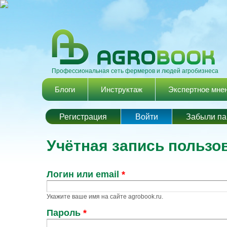
Профессиональная сеть фермеров и людей агробизнеса
Главное меню
Блоги
Инструктаж
Экспертное мне
Главные вкладки
Регистрация
Войти
(активная вкладка
Забыли па
Учётная запись пользо
Логин или email
*
Укажите ваше имя на сайте agrobook.ru.
Пароль
*