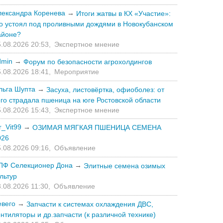
лександра Коренева
→
Итоги жатвы в КХ «Участие»:
то устоял под проливными дождями в Новокубанском
айоне?
.08.2026 20:53,
Экспертное мнение
dmin
→
Форум по безопасности агрохолдингов
.08.2026 18:41,
Мероприятие
льга Шупта
→
Засуха, листовёртка, офиоболез: от
его страдала пшеница на юге Ростовской области
.08.2026 15:43,
Экспертное мнение
r_Vit99
→
ОЗИМАЯ МЯГКАЯ ПШЕНИЦА СЕМЕНА
026
.08.2026 09:16,
Объявление
ПФ Селекционер Дона
→
Элитные семена озимых
льтур
.08.2026 11:30,
Объявление
евего
→
Запчасти к системах охлаждения ДВС,
нтиляторы и др.запчасти (к различной технике)