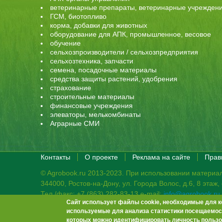
ветеринарные препараты, ветеринарные учрежден
ГСМ, биотопливо
корма, добавки для животных
оборудование для АПК, промышленное, весовое
обучение
сельхозпроизводители / сельхозпредприятия
сельхозтехника, запчасти
семена, посадочные материалы
средства защиты растений, удобрения
страхование
строительные материалы
финансовые учреждения
элеваторы, мелькомбинаты
Аграрные СМИ
Контакты
О проекте
Реклама на сайте
Прав
© Agrobook.ru 2013-2023. При использовании материал
344000, Ростов-на-Дону, ул. Города Волос, д.6, 8 этаж
Тел./факс: +7 (863) 282-83-13 e-mail:
info@agrobook.ru
Сайт использует файлы cookie, необходимые для к
Возрастная категория сайта: 16+. Объявления на сай
используемые для анализа статистики посещаемост
Гала Алиевна Каймакчи – редактор, тел.: (863) 282-83
которых можно идентифицировать личность пользо