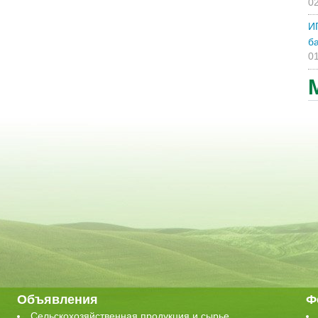
02
И
ба
01
Объявления
Ф
Сельскохозяйственная продукция и сырье