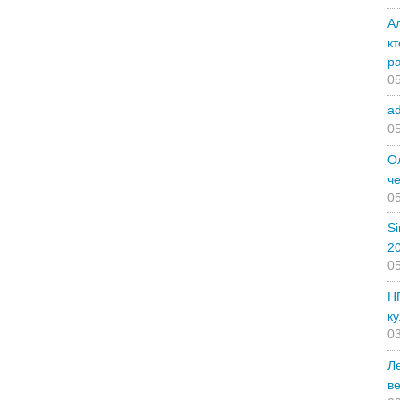
А
к
р
05
a
05
О
ч
05
Si
2
05
Н
ку
03
Л
ве