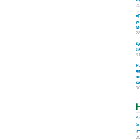
23
«
у
М
28
Д
с
31
Р
я
э
к
30
А
б
и
05