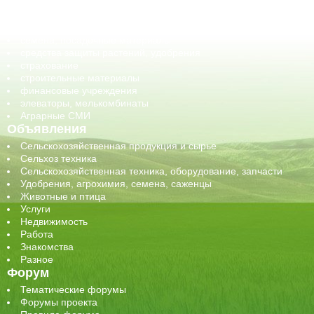
обучение
сельхозпроизводители / сельхозпредприятия
сельхозтехника, запчасти
семена, посадочные материалы
средства защиты растений, удобрения
страхование
строительные материалы
финансовые учреждения
элеваторы, мелькомбинаты
Аграрные СМИ
Объявления
Сельскохозяйственная продукция и сырье
Сельхоз техника
Сельскохозяйственная техника, оборудование, запчасти
Удобрения, агрохимия, семена, саженцы
Животные и птица
Услуги
Недвижимость
Работа
Знакомства
Разное
Форум
Тематические форумы
Форумы проекта