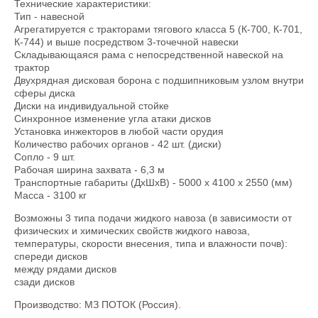
Технические характеристики:
Тип - навесной
Агрегатируется с тракторами тягового класса 5 (К-700, К-701,
К-744) и выше посредством 3-точечной навески
Складывающаяся рама с непосредственной навеской на
трактор
Двухрядная дисковая борона с подшипниковым узлом внутри
сферы диска
Диски на индивидуальной стойке
Синхронное изменение угла атаки дисков
Установка инжекторов в любой части орудия
Количество рабочих органов - 42 шт. (диски)
Сопло - 9 шт.
Рабочая ширина захвата - 6,3 м
Транспортные габариты (ДхШхВ) - 5000 х 4100 х 2550 (мм)
Масса - 3100 кг
Возможны 3 типа подачи жидкого навоза (в зависимости от
физических и химических свойств жидкого навоза,
температуры, скорости внесения, типа и влажности почв):
спереди дисков
между рядами дисков
сзади дисков
Производство: МЗ ПОТОК (Россия).