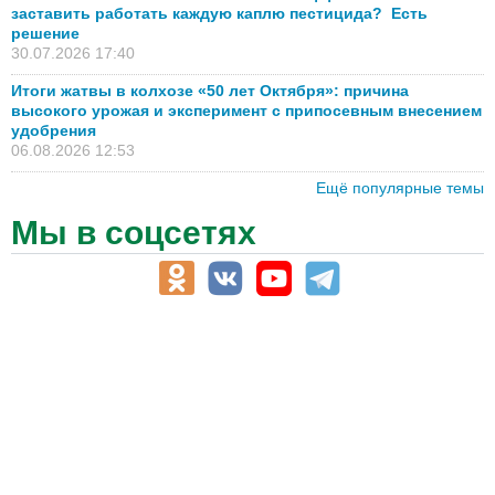
заставить работать каждую каплю пестицида? Есть
решение
30.07.2026 17:40
Итоги жатвы в колхозе «50 лет Октября»: причина
высокого урожая и эксперимент с припосевным внесением
удобрения
06.08.2026 12:53
Ещё популярные темы
Мы в соцсетях
АПК-Каталог
АПК-органы управления
ветеринарные препараты, ветеринарные учреждения
ГСМ, биотопливо
корма, добавки для животных
оборудование для АПК, промышленное, весовое