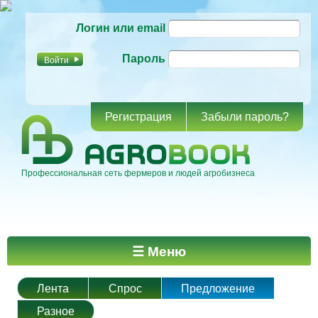
Перейти к
Логин или email
основному
содержанию
Пароль
Регистрация
Забыли пароль?
Профессиональная сеть фермеров и людей агробизнеса
Главное меню
☰ Меню
Лента
Спрос
Предложение
Разное