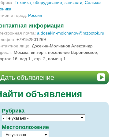
убрика:
Техника, оборудование, запчасти
,
Сельхоз
ехника
егион и город:
Россия
онтактная информация
лектронная почта:
a.dosekin-molchanov@mzpotok.ru
елефон:
+79152801269
онтактное лицо:
Досекин-Молчанов Александр
дрес:
г. Москва, вн.тер.г. поселение Вороновское,
артал 16, влд.1., стр. 2, помещ.1
Дать объявление
Найти объявления
Рубрика
Местоположение