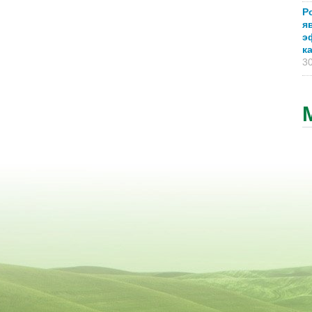
Р
я
э
к
30