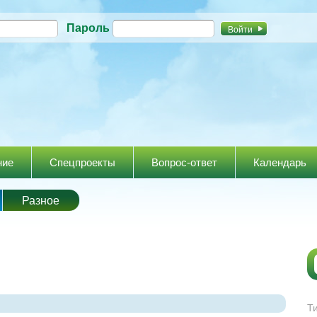
Перейти к
Пароль
основному
содержанию
ние
Спецпроекты
Вопрос-ответ
Календарь
Разное
Т