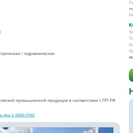
Р
т
Р
К
N
Э
Т
К
А
трическая / гидравлическая
кв
сийской промышленной продукции в соответствии с ПП РФ
ns-shp-1-t500-t700/