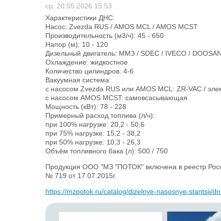
ср, 20.05.2026 15:53
Характеристики ДНС:
Насос: Zvezda RUS / AMOS MCL / AMOS MCST
Производительность (м3/ч): 45 - 650
Напор (м): 10 - 120
Дизельный двигатель: ММЗ / SDEC / IVECO / DOOSA
Охлаждение: жидкостное
Количество цилиндров: 4-6
Вакуумная система:
с насосом Zvezda RUS или AMOS MCL: ZR-VAC / элек
с насосом AMOS MCST: самовсасывающая
Мощность (кВт): 78 - 228
Примерный расход топлива (л/ч):
при 100% нагрузке: 20,2 - 50,6
при 75% нагрузке: 15,2 - 38,2
при 50% нагрузке: 10,3 - 26,3
Объём топливного бака (л): 500 / 750
Продукция ООО "МЗ "ПОТОК" включена в реестр Рос
№ 719 от 17.07.2015г.
https://mzpotok.ru/catalog/dizelnye-nasosnye-stantsii/d