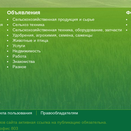
Объявления
Ф
Сельскохозяйственная продукция и сырье
ия
Сельхоз техника
Сельскохозяйственная техника, оборудование, запчасти
Удобрения, агрохимия, семена, саженцы
Животные и птица
Услуги
Недвижимость
Работа
Знакомства
Разное
ила пользования
Правообладателям
ов сайта активная ссылка на публикацию обязательна.
, офис 803