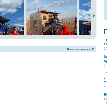
Ц
T
30
Комментариев: 0
Э
A
23
«
у
М
28
Д
с
31