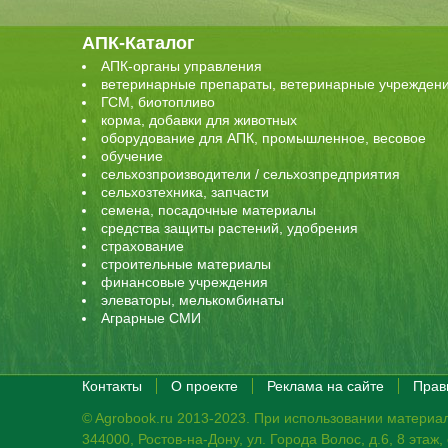
АПК-Каталог
АПК-органы управления
ветеринарные препараты, ветеринарные учрежден
ГСМ, биотопливо
корма, добавки для животных
оборудование для АПК, промышленное, весовое
обучение
сельхозпроизводители / сельхозпредприятия
сельхозтехника, запчасти
семена, посадочные материалы
средства защиты растений, удобрения
страхование
строительные материалы
финансовые учреждения
элеваторы, мелькомбинаты
Аграрные СМИ
Контакты
О проекте
Реклама на сайте
Прав
© Agrobook.ru 2013-2023. При использовании материал
344000, Ростов-на-Дону, ул. Города Волос, д.6, 8 этаж