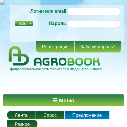
Перейти к
Логин или email
основному
содержанию
Пароль
Регистрация
Забыли пароль?
Профессиональная сеть фермеров и людей агробизнеса
Главное меню
☰ Меню
Лента
Спрос
Предложение
Разное