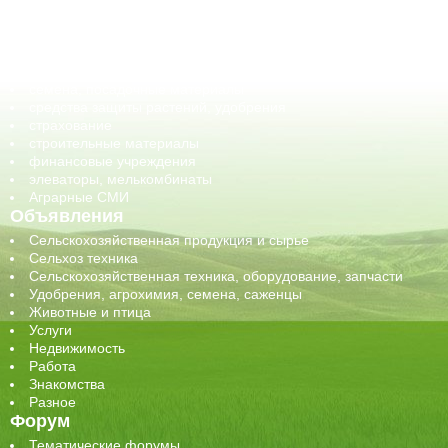
оборудование для АПК, промышленное, весовое
обучение
сельхозпроизводители / сельхозпредприятия
сельхозтехника, запчасти
семена, посадочные материалы
средства защиты растений, удобрения
страхование
строительные материалы
финансовые учреждения
элеваторы, мелькомбинаты
Аграрные СМИ
Объявления
Сельскохозяйственная продукция и сырье
Сельхоз техника
Сельскохозяйственная техника, оборудование, запчасти
Удобрения, агрохимия, семена, саженцы
Животные и птица
Услуги
Недвижимость
Работа
Знакомства
Разное
Форум
Тематические форумы