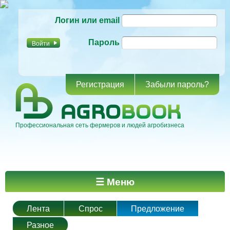
Перейти к
Логин или email
основному
содержанию
Пароль
Регистрация
Забыли пароль?
Профессиональная сеть фермеров и людей агробизнеса
Главное меню
☰ Меню
Лента
Спрос
Предложение
Разное