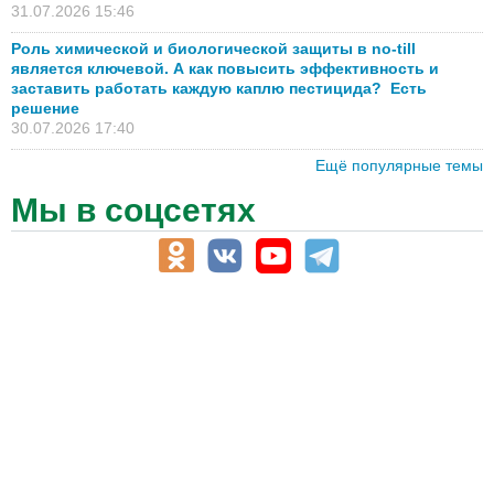
31.07.2026 15:46
Роль химической и биологической защиты в no-till
является ключевой. А как повысить эффективность и
заставить работать каждую каплю пестицида? Есть
решение
30.07.2026 17:40
Ещё популярные темы
Мы в соцсетях
АПК-Каталог
АПК-органы управления
ветеринарные препараты, ветеринарные учреждения
ГСМ, биотопливо
корма, добавки для животных
оборудование для АПК, промышленное, весовое
обучение