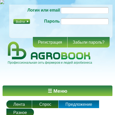
Перейти к
Логин или email
основному
содержанию
Пароль
Регистрация
Забыли пароль?
Профессиональная сеть фермеров и людей агробизнеса
Главное меню
☰ Меню
Лента
Спрос
Предложение
Разное