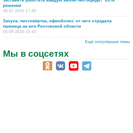
решение
30.07.2026 17:40
Засуха, листовёртка, офиоболез: от чего страдала
пшеница на юге Ростовской области
05.08.2026 15:43
Ещё популярные темы
Мы в соцсетях
АПК-Каталог
АПК-органы управления
ветеринарные препараты, ветеринарные учреждения
ГСМ, биотопливо
корма, добавки для животных
оборудование для АПК, промышленное, весовое
обучение
сельхозпроизводители / сельхозпредприятия