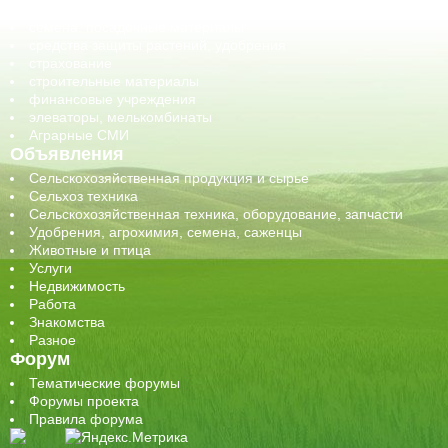
сельхозтехника, запчасти
семена, посадочные материалы
средства защиты растений, удобрения
страхование
строительные материалы
финансовые учреждения
элеваторы, мелькомбинаты
Аграрные СМИ
Объявления
Сельскохозяйственная продукция и сырье
Сельхоз техника
Сельскохозяйственная техника, оборудование, запчасти
Удобрения, агрохимия, семена, саженцы
Животные и птица
Услуги
Недвижимость
Работа
Знакомства
Разное
Форум
Тематические форумы
Форумы проекта
Правила форума