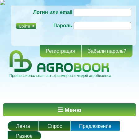
Перейти к
Логин или email
основному
содержанию
Пароль
Регистрация
Забыли пароль?
Профессиональная сеть фермеров и людей агробизнеса
Главное меню
☰ Меню
Лента
Спрос
Предложение
Разное