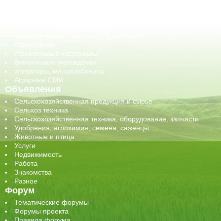
обучение
сельхозпроизводители / сельхозпредприятия
сельхозтехника, запчасти
семена, посадочные материалы
средства защиты растений, удобрения
страхование
строительные материалы
финансовые учреждения
элеваторы, мелькомбинаты
Аграрные СМИ
Объявления
Сельскохозяйственная продукция и сырье
Сельхоз техника
Сельскохозяйственная техника, оборудование, запчасти
Удобрения, агрохимия, семена, саженцы
Животные и птица
Услуги
Недвижимость
Работа
Знакомства
Разное
Форум
Тематические форумы
Форумы проекта
Правила форума