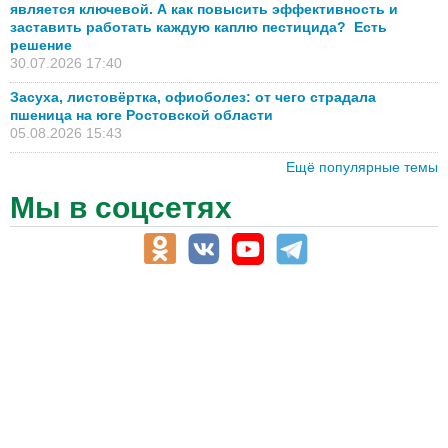
является ключевой. А как повысить эффективность и
заставить работать каждую каплю пестицида? Есть
решение
30.07.2026 17:40
Засуха, листовёртка, офиоболез: от чего страдала
пшеница на юге Ростовской области
05.08.2026 15:43
Ещё популярные темы
Мы в соцсетях
АПК-Каталог
АПК-органы управления
ветеринарные препараты, ветеринарные учреждения
ГСМ, биотопливо
корма, добавки для животных
оборудование для АПК, промышленное, весовое