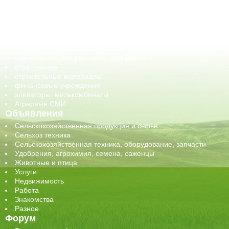
корма, добавки для животных
оборудование для АПК, промышленное, весовое
обучение
сельхозпроизводители / сельхозпредприятия
сельхозтехника, запчасти
семена, посадочные материалы
средства защиты растений, удобрения
страхование
строительные материалы
финансовые учреждения
элеваторы, мелькомбинаты
Аграрные СМИ
Объявления
Сельскохозяйственная продукция и сырье
Сельхоз техника
Сельскохозяйственная техника, оборудование, запчасти
Удобрения, агрохимия, семена, саженцы
Животные и птица
Услуги
Недвижимость
Работа
Знакомства
Разное
Форум