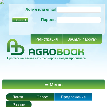
Перейти к
Логин или email
основному
содержанию
Пароль
Регистрация
Забыли пароль?
Профессиональная сеть фермеров и людей агробизнеса
Главное меню
☰ Меню
Лента
Спрос
Предложение
Разное