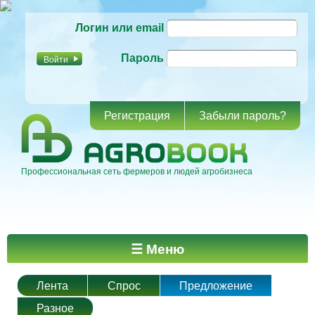
Перейти к
Логин или email
основному
содержанию
Пароль
Регистрация
Забыли пароль?
Профессиональная сеть фермеров и людей агробизнеса
Главное меню
☰ Меню
Лента
Спрос
Предложение
Разное