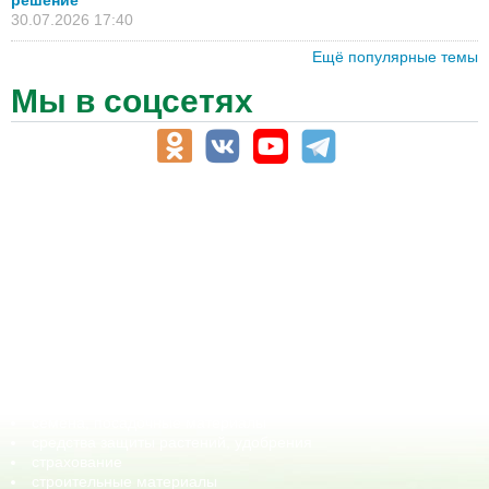
30.07.2026 17:40
Ещё популярные темы
Мы в соцсетях
АПК-Каталог
АПК-органы управления
ветеринарные препараты, ветеринарные учреждения
ГСМ, биотопливо
корма, добавки для животных
оборудование для АПК, промышленное, весовое
обучение
сельхозпроизводители / сельхозпредприятия
сельхозтехника, запчасти
семена, посадочные материалы
средства защиты растений, удобрения
страхование
строительные материалы