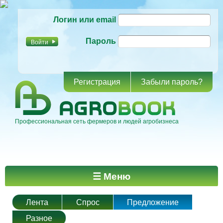
Перейти к
Логин или email
основному
содержанию
Пароль
Регистрация
Забыли пароль?
Профессиональная сеть фермеров и людей агробизнеса
Главное меню
☰ Меню
Лента
Спрос
Предложение
Разное