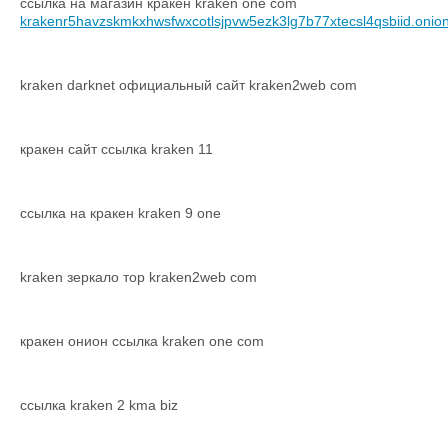
ссылка на магазин кракен kraken one com
krakenr5havzskmkxhwsfwxcotlsjpvw5ezk3lg7b77xtecsl4qsbiid.onio
kraken darknet официальный сайт kraken2web com
кракен сайт ссылка kraken 11
ссылка на кракен kraken 9 one
kraken зеркало тор kraken2web com
кракен онион ссылка kraken one com
ссылка kraken 2 kma biz