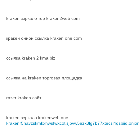
kraken зеркало тор kraken2web com
кракен онион ссылка kraken one com
ссылка kraken 2 kma biz
ссылка на kraken торговая площадка
razer kraken сайт
kraken зеркало krakenweb one
krakenr5havzskmkxhwsfwxcotlsjpvw5ezk3lg7b77xtecsl4qsbiid.onio