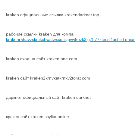
kraken официальные ссылки krakendarknet top
рабочие ссылки kraken для компа
krakenr5havzskmkxhwsfwxcotlsjpvw5ezk3lg7b77xtecsl4qsbiid.onio
kraken вход на сайт kraken one com
kraken сайт kraken2krnvkatkrnkv2torat com
даркнет официальный сайт kraken darknet
кракен сайт kraken ssylka online