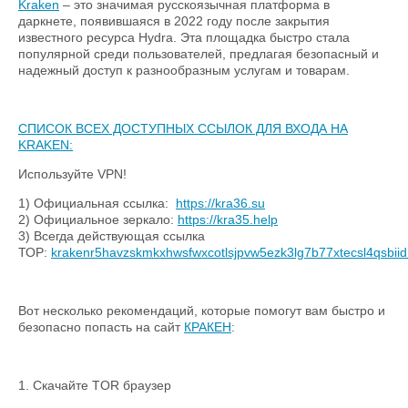
Kraken
– это значимая русскоязычная платформа в
даркнете, появившаяся в 2022 году после закрытия
известного ресурса Hydra. Эта площадка быстро стала
популярной среди пользователей, предлагая безопасный и
надежный доступ к разнообразным услугам и товарам.
СПИСОК ВСЕХ ДОСТУПНЫХ ССЫЛОК ДЛЯ ВХОДА НА
KRAKЕN:
Используйте VPN!
1) Официальная ссылка:
https://kra36.su
2) Официальное зеркалo:
https://kra35.help
3) Всегда действующая ссылка
ТОР:
krakenr5havzskmkxhwsfwxcotlsjpvw5ezk3lg7b77xtecsl4qsbiid
Вот несколько рекомендаций, которые помогут вам быстро и
безопасно попасть на сайт
КРАКЕН
:
1. Скачайте TOR браузер