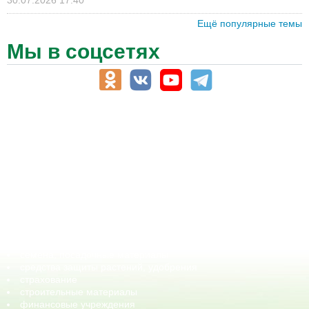
Ещё популярные темы
Мы в соцсетях
АПК-Каталог
АПК-органы управления
ветеринарные препараты, ветеринарные учреждения
ГСМ, биотопливо
корма, добавки для животных
оборудование для АПК, промышленное, весовое
обучение
сельхозпроизводители / сельхозпредприятия
сельхозтехника, запчасти
семена, посадочные материалы
средства защиты растений, удобрения
страхование
строительные материалы
финансовые учреждения