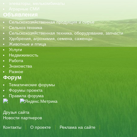
элеваторы, мелькомбинаты
Аграрные СМИ
Объявления
Сельскохозяйственная продукция и сырье
Сельхоз техника
Сельскохозяйственная техника, оборудование, запчасти
Удобрения, агрохимия, семена, саженцы
Животные и птица
Услуги
Недвижимость
Работа
Знакомства
Разное
Форум
Тематические форумы
Форумы проекта
Правила форума
Друзья сайта
Новости партнеров
Контакты
О проекте
Реклама на сайте