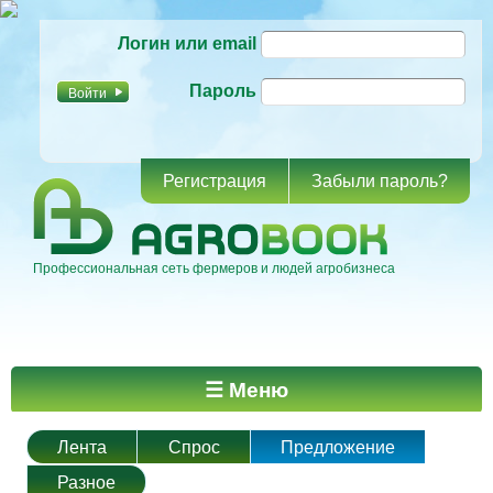
Перейти к
Логин или email
основному
содержанию
Пароль
Регистрация
Забыли пароль?
Профессиональная сеть фермеров и людей агробизнеса
Главное меню
☰ Меню
Лента
Спрос
Предложение
Разное