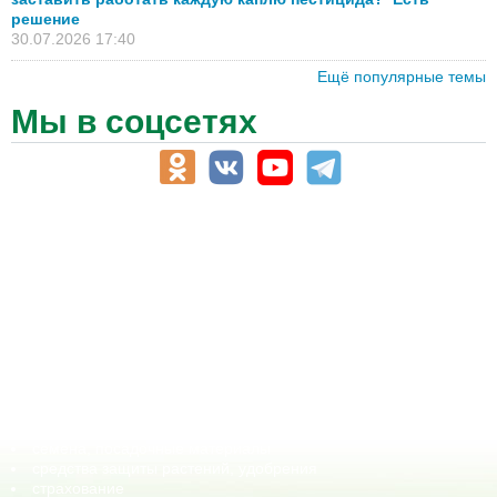
решение
30.07.2026 17:40
Ещё популярные темы
Мы в соцсетях
АПК-Каталог
АПК-органы управления
ветеринарные препараты, ветеринарные учреждения
ГСМ, биотопливо
корма, добавки для животных
оборудование для АПК, промышленное, весовое
обучение
сельхозпроизводители / сельхозпредприятия
сельхозтехника, запчасти
семена, посадочные материалы
средства защиты растений, удобрения
страхование