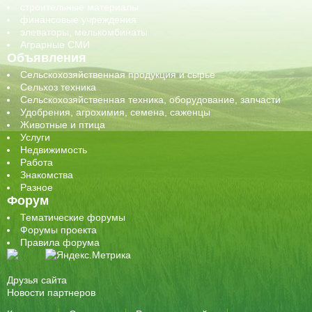
строительные материалы
финансовые учреждения
элеваторы, мелькомбинаты
Аграрные СМИ
Объявления
Сельскохозяйственная продукция и сырье
Сельхоз техника
Сельскохозяйственная техника, оборудование, запчасти
Удобрения, агрохимия, семена, саженцы
Животные и птица
Услуги
Недвижимость
Работа
Знакомства
Разное
Форум
Тематические форумы
Форумы проекта
Правила форума
Друзья сайта
Новости партнеров