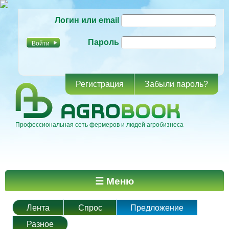
Перейти к
Логин или email
основному
содержанию
Пароль
Регистрация
Забыли пароль?
Профессиональная сеть фермеров и людей агробизнеса
Главное меню
☰ Меню
Лента
Спрос
Предложение
Разное