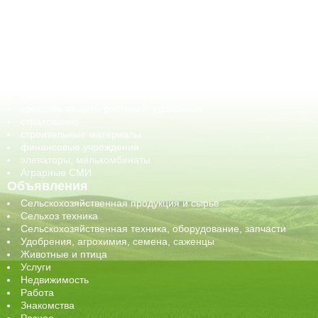
ветеринарные препараты, ветеринарные учреждения
ГСМ, биотопливо
корма, добавки для животных
оборудование для АПК, промышленное, весовое
обучение
сельхозпроизводители / сельхозпредприятия
сельхозтехника, запчасти
семена, посадочные материалы
средства защиты растений, удобрения
страхование
строительные материалы
финансовые учреждения
элеваторы, мелькомбинаты
Аграрные СМИ
Объявления
Сельскохозяйственная продукция и сырье
Сельхоз техника
Сельскохозяйственная техника, оборудование, запчасти
Удобрения, агрохимия, семена, саженцы
Животные и птица
Услуги
Недвижимость
Работа
Знакомства
Разное