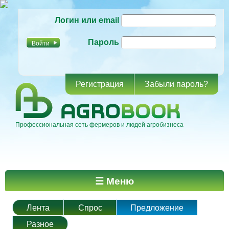
Перейти к
Логин или email
основному
содержанию
Пароль
Регистрация
Забыли пароль?
Профессиональная сеть фермеров и людей агробизнеса
Главное меню
☰ Меню
Лента
Спрос
Предложение
Разное