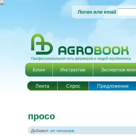
Логин или email
Профессиональная сеть фермеров и людей агробизнеса
Главное меню
Блоги
Инструктаж
Экспертное мне
Лента
Спрос
Предложение
просо
Добавил:
ип ненашев