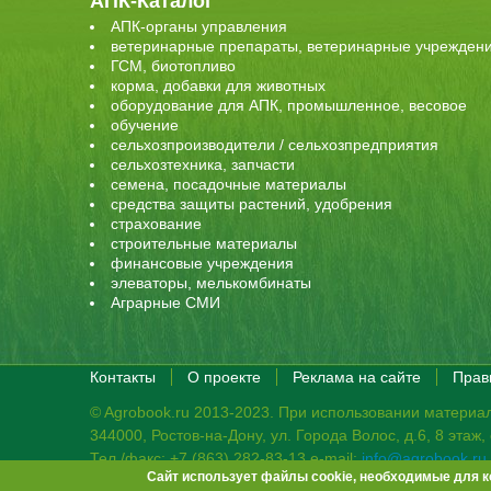
АПК-Каталог
АПК-органы управления
ветеринарные препараты, ветеринарные учрежден
ГСМ, биотопливо
корма, добавки для животных
оборудование для АПК, промышленное, весовое
обучение
сельхозпроизводители / сельхозпредприятия
сельхозтехника, запчасти
семена, посадочные материалы
средства защиты растений, удобрения
страхование
строительные материалы
финансовые учреждения
элеваторы, мелькомбинаты
Аграрные СМИ
Контакты
О проекте
Реклама на сайте
Прав
© Agrobook.ru 2013-2023. При использовании материал
344000, Ростов-на-Дону, ул. Города Волос, д.6, 8 этаж
Тел./факс: +7 (863) 282-83-13 e-mail:
info@agrobook.ru
Сайт использует файлы cookie, необходимые для к
Возрастная категория сайта: 16+. Объявления на сай