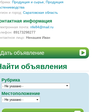
убрика:
Продукция и сырье
,
Продукция
астениеводства
егион и город:
Саратовская область
онтактная информация
лектронная почта:
nfe84@mail.ru
елефон:
89173298277
онтактное лицо:
Ненашев Иван
Дать объявление
Найти объявления
Рубрика
Местоположение