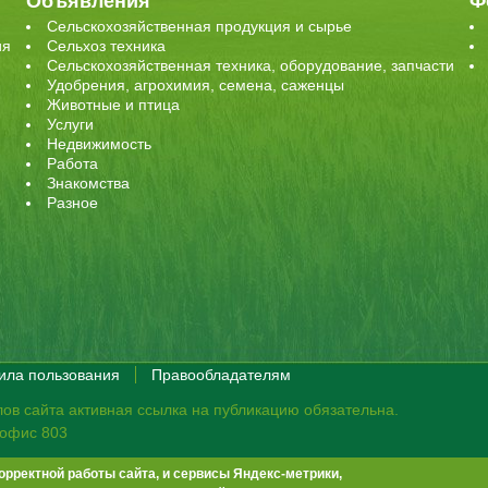
Объявления
Ф
Сельскохозяйственная продукция и сырье
ия
Сельхоз техника
Сельскохозяйственная техника, оборудование, запчасти
Удобрения, агрохимия, семена, саженцы
Животные и птица
Услуги
Недвижимость
Работа
Знакомства
Разное
ила пользования
Правообладателям
ов сайта активная ссылка на публикацию обязательна.
, офис 803
орректной работы сайта, и сервисы Яндекс-метрики,
те не премодерируются.
Положение о защите персональных данных