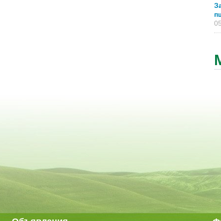
З
п
05