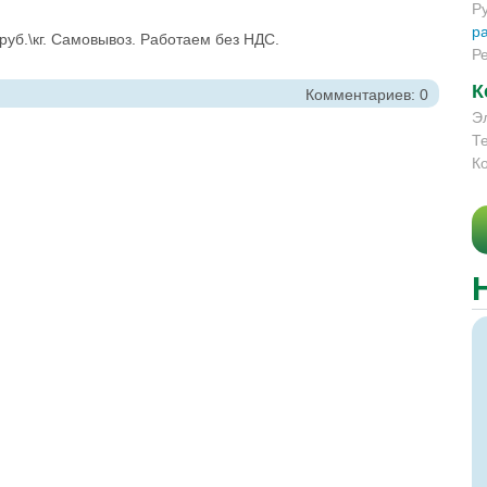
Р
р
руб.\кг. Самовывоз. Работаем без НДС.
Р
К
Комментариев: 0
Э
Т
К