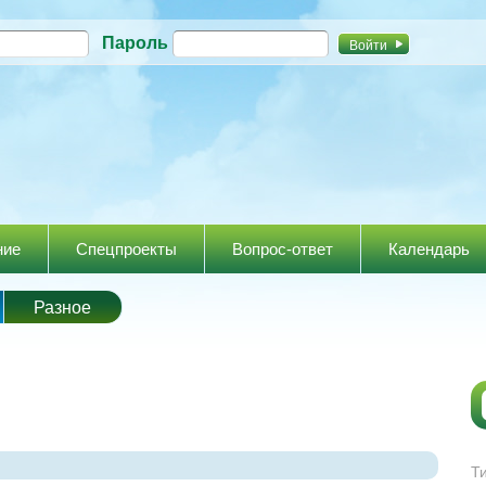
Перейти к
Пароль
основному
содержанию
ние
Спецпроекты
Вопрос-ответ
Календарь
Разное
Т