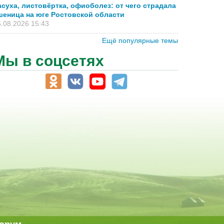
асуха, листовёртка, офиоболез: от чего страдала
шеница на юге Ростовской области
.08.2026 15:43
Ещё популярные темы
Мы в соцсетях