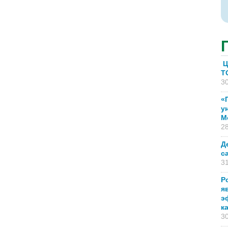
Ц
T
30
«
у
М
28
Д
с
31
Р
я
э
к
30