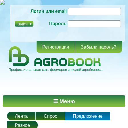
Перейти к
Логин или email
основному
содержанию
Пароль
Регистрация
Забыли пароль?
Профессиональная сеть фермеров и людей агробизнеса
Главное меню
☰ Меню
Лента
Спрос
Предложение
Разное