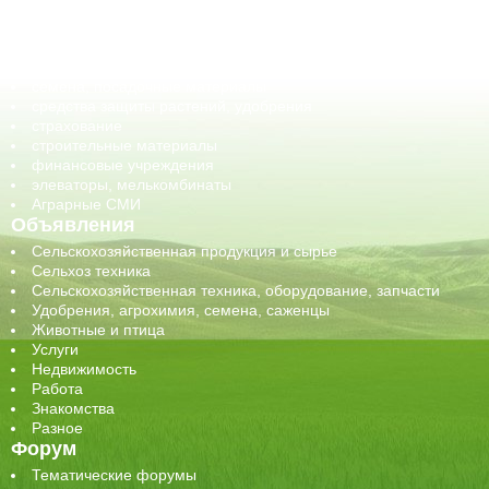
оборудование для АПК, промышленное, весовое
обучение
сельхозпроизводители / сельхозпредприятия
сельхозтехника, запчасти
семена, посадочные материалы
средства защиты растений, удобрения
страхование
строительные материалы
финансовые учреждения
элеваторы, мелькомбинаты
Аграрные СМИ
Объявления
Сельскохозяйственная продукция и сырье
Сельхоз техника
Сельскохозяйственная техника, оборудование, запчасти
Удобрения, агрохимия, семена, саженцы
Животные и птица
Услуги
Недвижимость
Работа
Знакомства
Разное
Форум
Тематические форумы