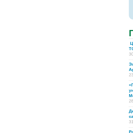
Ц
T
30
Э
A
23
«
у
М
28
Д
с
31
Р