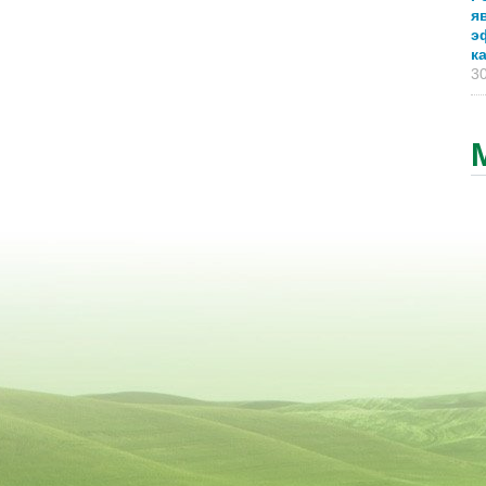
я
э
к
30