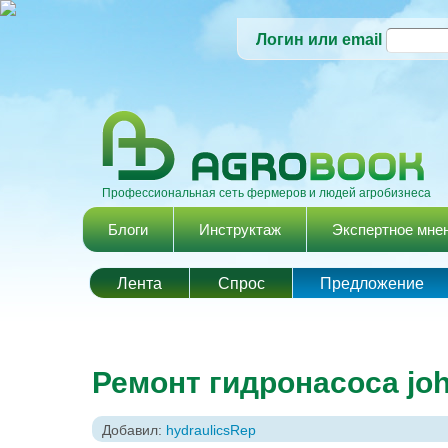
Логин или email
Профессиональная сеть фермеров и людей агробизнеса
Главное меню
Блоги
Инструктаж
Экспертное мне
Лента
Спрос
Предложение
Ремонт гидронасоса joh
Добавил:
hydraulicsRep