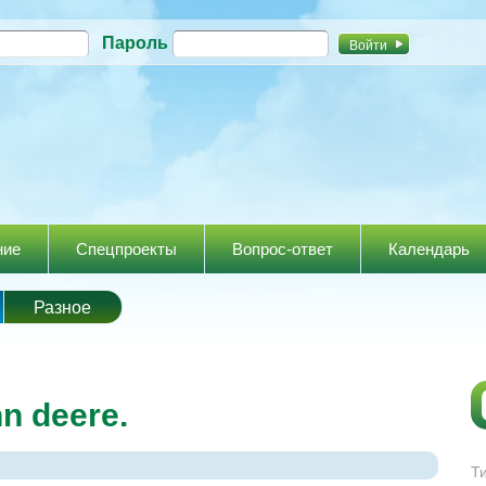
Перейти к
Пароль
основному
содержанию
ние
Спецпроекты
Вопрос-ответ
Календарь
Разное
n deere.
Т