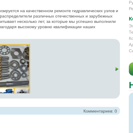
Р
Р
зируется на качественном ремонте гидравлических узлов и
рораспределители различных отечественных и зарубежных
К
итывает несколько лет, за которые мы успешно выполнили
Э
благодаря высокому уровню квалификации наших
Т
К
А
С
Комментариев: 0