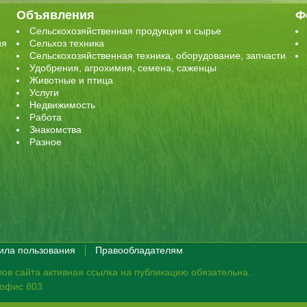
Объявления
Ф
Сельскохозяйственная продукция и сырье
ия
Сельхоз техника
Сельскохозяйственная техника, оборудование, запчасти
Удобрения, агрохимия, семена, саженцы
Животные и птица
Услуги
Недвижимость
Работа
Знакомства
Разное
ила пользования
Правообладателям
ов сайта активная ссылка на публикацию обязательна.
, офис 803