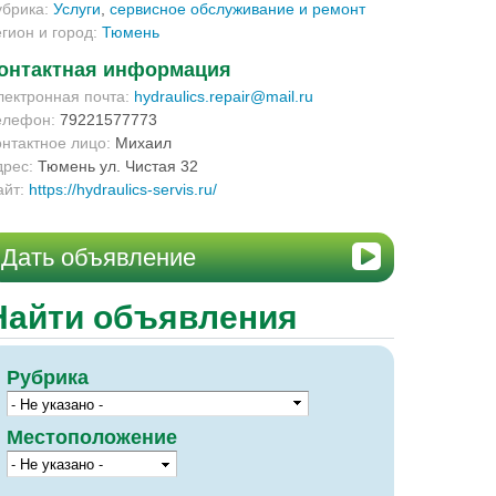
убрика:
Услуги
,
сервисное обслуживание и ремонт
егион и город:
Тюмень
онтактная информация
лектронная почта:
hydraulics.repair@mail.ru
елефон:
79221577773
онтактное лицо:
Михаил
дрес:
Тюмень ул. Чистая 32
айт:
https://hydraulics-servis.ru/
Дать объявление
Найти объявления
Рубрика
Местоположение