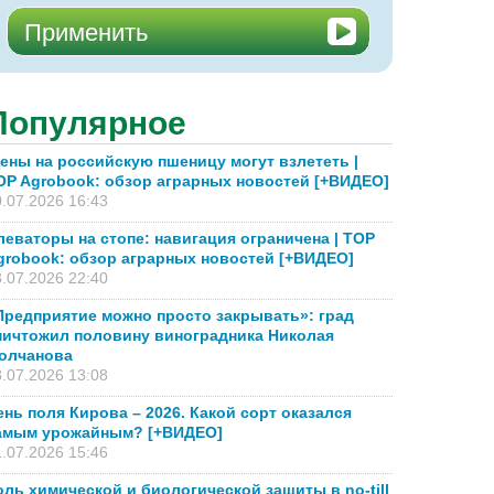
Популярное
ены на российскую пшеницу могут взлететь |
OP Agrobook: обзор аграрных новостей [+ВИДЕО]
.07.2026 16:43
леваторы на стопе: навигация ограничена | TOP
grobook: обзор аграрных новостей [+ВИДЕО]
.07.2026 22:40
Предприятие можно просто закрывать»: град
ничтожил половину виноградника Николая
олчанова
.07.2026 13:08
ень поля Кирова – 2026. Какой сорт оказался
амым урожайным? [+ВИДЕО]
.07.2026 15:46
оль химической и биологической защиты в no-till