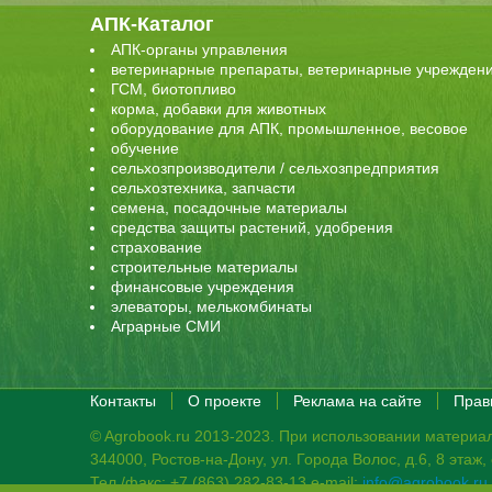
АПК-Каталог
АПК-органы управления
ветеринарные препараты, ветеринарные учрежден
ГСМ, биотопливо
корма, добавки для животных
оборудование для АПК, промышленное, весовое
обучение
сельхозпроизводители / сельхозпредприятия
сельхозтехника, запчасти
семена, посадочные материалы
средства защиты растений, удобрения
страхование
строительные материалы
финансовые учреждения
элеваторы, мелькомбинаты
Аграрные СМИ
Контакты
О проекте
Реклама на сайте
Прав
© Agrobook.ru 2013-2023. При использовании материал
344000, Ростов-на-Дону, ул. Города Волос, д.6, 8 этаж
Тел./факс: +7 (863) 282-83-13 e-mail:
info@agrobook.ru