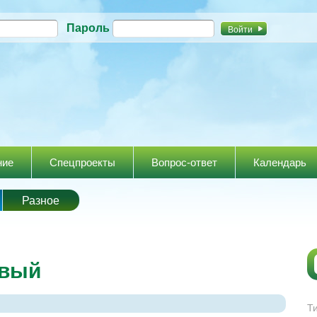
Перейти к
Пароль
основному
содержанию
ние
Спецпроекты
Вопрос-ответ
Календарь
Разное
овый
Т