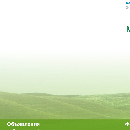
к
30
Объявления
Ф