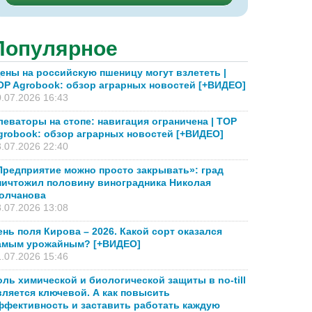
Популярное
ены на российскую пшеницу могут взлететь |
OP Agrobook: обзор аграрных новостей [+ВИДЕО]
.07.2026 16:43
леваторы на стопе: навигация ограничена | TOP
grobook: обзор аграрных новостей [+ВИДЕО]
.07.2026 22:40
Предприятие можно просто закрывать»: град
ничтожил половину виноградника Николая
олчанова
.07.2026 13:08
ень поля Кирова – 2026. Какой сорт оказался
амым урожайным? [+ВИДЕО]
.07.2026 15:46
оль химической и биологической защиты в no-till
вляется ключевой. А как повысить
ффективность и заставить работать каждую