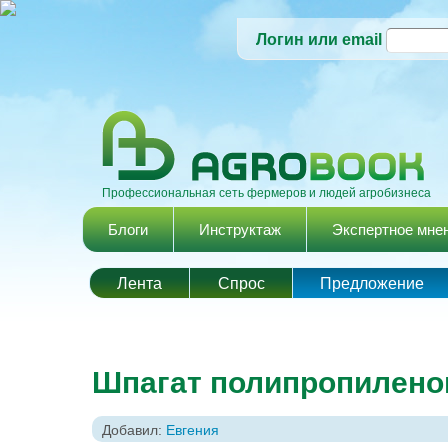
Логин или email
Профессиональная сеть фермеров и людей агробизнеса
Главное меню
Блоги
Инструктаж
Экспертное мне
Лента
Спрос
Предложение
Шпагат полипропилен
Добавил:
Евгения