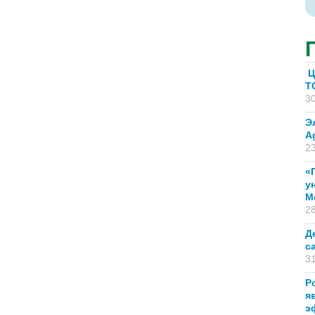
Ц
T
30
Э
A
23
«
у
М
28
Д
с
31
Р
я
э