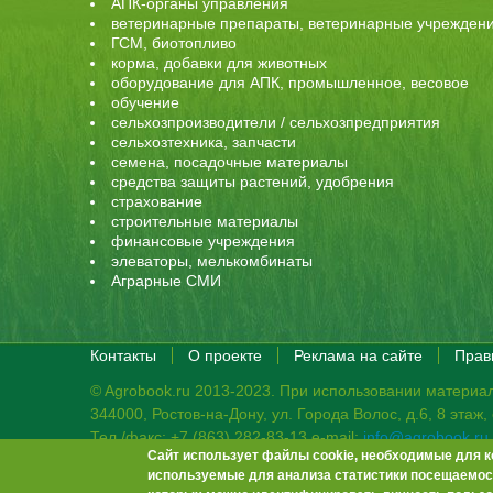
АПК-органы управления
ветеринарные препараты, ветеринарные учрежден
ГСМ, биотопливо
корма, добавки для животных
оборудование для АПК, промышленное, весовое
обучение
сельхозпроизводители / сельхозпредприятия
сельхозтехника, запчасти
семена, посадочные материалы
средства защиты растений, удобрения
страхование
строительные материалы
финансовые учреждения
элеваторы, мелькомбинаты
Аграрные СМИ
Контакты
О проекте
Реклама на сайте
Прав
© Agrobook.ru 2013-2023. При использовании материал
344000, Ростов-на-Дону, ул. Города Волос, д.6, 8 этаж
Тел./факс: +7 (863) 282-83-13 e-mail:
info@agrobook.ru
Сайт использует файлы cookie, необходимые для к
Возрастная категория сайта: 16+. Объявления на сай
используемые для анализа статистики посещаемост
Гала Алиевна Каймакчи – редактор, тел.: (863) 282-83