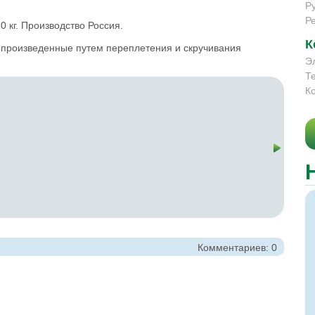
Р
Р
0 кг. Производство Россия.
К
, произведенные путем переплетения и скручивания
Э
Т
К
Комментариев: 0