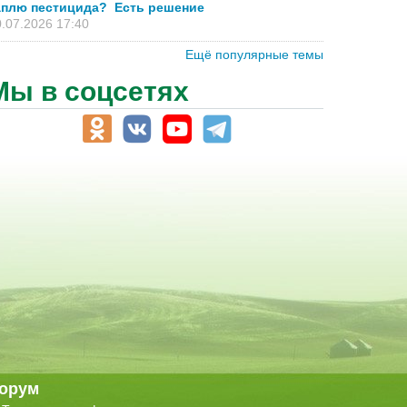
аплю пестицида? Есть решение
.07.2026 17:40
Ещё популярные темы
Мы в соцсетях
орум