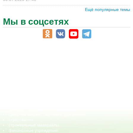
Ещё популярные темы
Мы в соцсетях
АПК-Каталог
АПК-органы управления
ветеринарные препараты, ветеринарные учреждения
ГСМ, биотопливо
корма, добавки для животных
оборудование для АПК, промышленное, весовое
обучение
сельхозпроизводители / сельхозпредприятия
сельхозтехника, запчасти
семена, посадочные материалы
средства защиты растений, удобрения
страхование
строительные материалы
финансовые учреждения