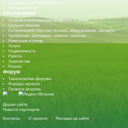
элеваторы, мелькомбинаты
Аграрные СМИ
Объявления
Сельскохозяйственная продукция и сырье
Сельхоз техника
Сельскохозяйственная техника, оборудование, запчасти
Удобрения, агрохимия, семена, саженцы
Животные и птица
Услуги
Недвижимость
Работа
Знакомства
Разное
Форум
Тематические форумы
Форумы проекта
Правила форума
Друзья сайта
Новости партнеров
Контакты
О проекте
Реклама на сайте