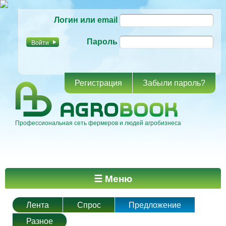
Перейти к
Логин или email
основному
содержанию
Пароль
Регистрация
Забыли пароль?
Профессиональная сеть фермеров и людей агробизнеса
Главное меню
☰ Меню
Лента
Спрос
Предложение
Разное