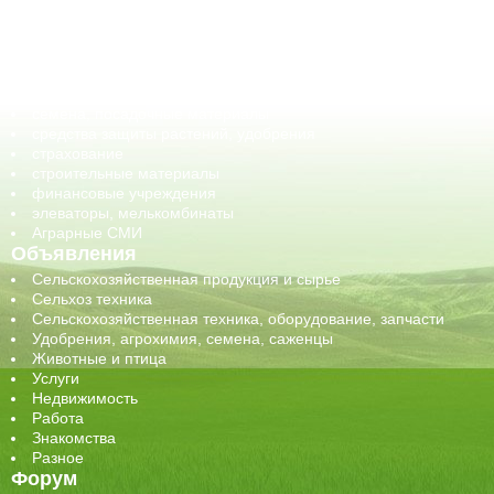
корма, добавки для животных
оборудование для АПК, промышленное, весовое
обучение
сельхозпроизводители / сельхозпредприятия
сельхозтехника, запчасти
семена, посадочные материалы
средства защиты растений, удобрения
страхование
строительные материалы
финансовые учреждения
элеваторы, мелькомбинаты
Аграрные СМИ
Объявления
Сельскохозяйственная продукция и сырье
Сельхоз техника
Сельскохозяйственная техника, оборудование, запчасти
Удобрения, агрохимия, семена, саженцы
Животные и птица
Услуги
Недвижимость
Работа
Знакомства
Разное
Форум