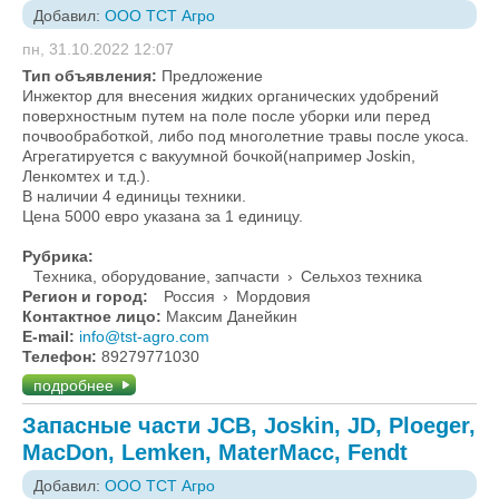
Добавил:
ООО ТСТ Агро
пн, 31.10.2022 12:07
Тип объявления:
Предложение
Инжектор для внесения жидких органических удобрений
поверхностным путем на поле после уборки или перед
почвообработкой, либо под многолетние травы после укоса.
Агрегатируется с вакуумной бочкой(например Joskin,
Ленкомтех и т.д.).
В наличии 4 единицы техники.
Цена 5000 евро указана за 1 единицу.
Рубрика:
Техника, оборудование, запчасти
›
Сельхоз техника
Регион и город:
Россия
›
Мордовия
Контактное лицо:
Максим Данейкин
E-mail:
info@tst-agro.com
Телефон:
89279771030
подробнее
Запасные части JCB, Joskin, JD, Ploeger,
MacDon, Lemken, MaterMacc, Fendt
Добавил:
ООО ТСТ Агро