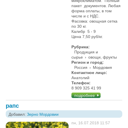
микроклиматом. Полный
пакет документов. Любая
форма оплаты, в том
числе и с НДС.
Фасовка: овощная сетка
по 30 кг.
Калибр 5 - 9
Цена 7,50 руб/кг.
Рубрика:
Продукция и
сырье
›
овощи, фрукты
Регион и город:
Россия
›
Мордовия
Контактное лицо:
Анатолий
Телефон:
8 909 325 41 99
подробнее
рапс
Добавил:
Зерно Мордовии
пн, 16.07.2018 11:57