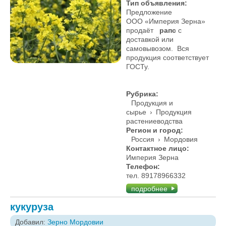
Тип объявления:
Предложение
ООО «Империя Зерна»
продаёт
рапс
с
доставкой или
самовывозом. Вся
продукция соответствует
ГОСТу.
Рубрика:
Продукция и
сырье
›
Продукция
растениеводства
Регион и город:
Россия
›
Мордовия
Контактное лицо:
Империя Зерна
Телефон:
тел. 89178966332
подробнее
кукуруза
Добавил:
Зерно Мордовии