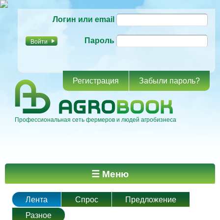
Перейти к
Логин или email
основному
содержанию
Пароль
Регистрация
Забыли пароль?
Профессиональная сеть фермеров и людей агробизнеса
Главное меню
☰ Меню
Лента
Спрос
Предложение
Разное