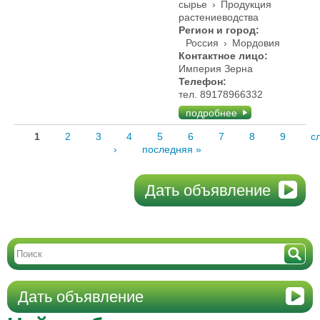
сырье
›
Продукция
растениеводства
Регион и город:
Россия
›
Мордовия
Контактное лицо:
Империя Зерна
Телефон:
тел. 89178966332
подробнее
1
2
3
4
5
6
7
8
9
с
›
последняя »
Дать объявление
Дать объявление