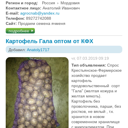
Регион и город:
Россия
›
Мордовия
Контактное лицо:
Анатолий Иванович
E-mail:
agrocnab@yandex.ru
Телефон:
89272742088
Сайт:
Продаем семена ячменя
подробнее
Картофель Гала оптом от КФХ
Добавил:
Anatoly1717
чт, 07.03.2019 09:19
Тип объявления:
Спрос
Крестьянское-Фермерское
хозяйство продает
картофель
продовольственный сорт
"Гала" (желтая кожура и
желтая мякоть).
Картофель без
проволочника, парши, без
ростков, не вялый , т.к.
хранится в новом
современном хранилище
с микроклиматом. При