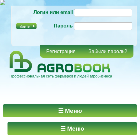
Перейти к
Логин или email
основному
содержанию
Пароль
Регистрация
Забыли пароль?
Профессиональная сеть фермеров и людей агробизнеса
Главное меню
☰ Меню
☰ Меню