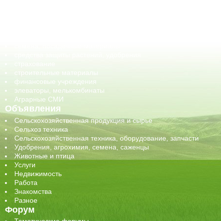
корма, добавки для животных
оборудование для АПК, промышленное, весовое
обучение
сельхозпроизводители / сельхозпредприятия
сельхозтехника, запчасти
семена, посадочные материалы
средства защиты растений, удобрения
страхование
строительные материалы
финансовые учреждения
элеваторы, мелькомбинаты
Аграрные СМИ
Объявления
Сельскохозяйственная продукция и сырье
Сельхоз техника
Сельскохозяйственная техника, оборудование, запчасти
Удобрения, агрохимия, семена, саженцы
Животные и птица
Услуги
Недвижимость
Работа
Знакомства
Разное
Форум