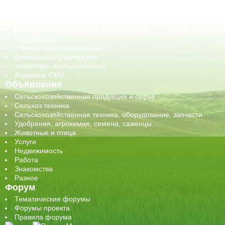
сельхозпроизводители / сельхозпредприятия
сельхозтехника, запчасти
семена, посадочные материалы
средства защиты растений, удобрения
страхование
строительные материалы
финансовые учреждения
элеваторы, мелькомбинаты
Аграрные СМИ
Объявления
Сельскохозяйственная продукция и сырье
Сельхоз техника
Сельскохозяйственная техника, оборудование, запчасти
Удобрения, агрохимия, семена, саженцы
Животные и птица
Услуги
Недвижимость
Работа
Знакомства
Разное
Форум
Тематические форумы
Форумы проекта
Правила форума