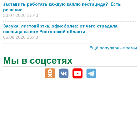
заставить работать каждую каплю пестицида? Есть
решение
30.07.2026 17:40
Засуха, листовёртка, офиоболез: от чего страдала
пшеница на юге Ростовской области
05.08.2026 15:43
Ещё популярные темы
Мы в соцсетях
АПК-Каталог
АПК-органы управления
ветеринарные препараты, ветеринарные учреждения
ГСМ, биотопливо
корма, добавки для животных
оборудование для АПК, промышленное, весовое
обучение