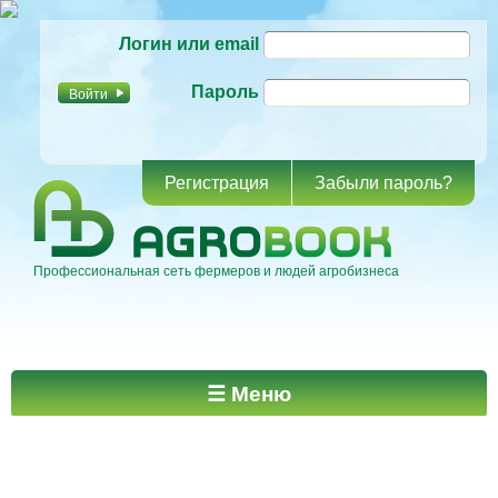
Перейти к
Логин или email
основному
содержанию
Пароль
Регистрация
Забыли пароль?
Профессиональная сеть фермеров и людей агробизнеса
Главное меню
☰ Меню