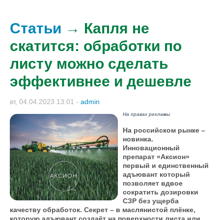
Статьи
→ Капля не
скатится: обработки по
листу можно сделать
эффективнее и дешевле
вт, 04.04.2023 13:01
-
admin
На правах рекламы
На российском рынке –
новинка.
Инновационный
препарат «Аксион»
первый и единственный
адъювант который
позволяет вдвое
сократить дозировки
СЗР без ущерба
качеству обработок. Секрет – в маслянистой плёнке,
которую адъювант создаёт на поверхности листа или