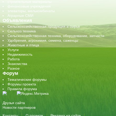
строительные материалы
финансовые учреждения
элеваторы, мелькомбинаты
Аграрные СМИ
Объявления
Сельскохозяйственная продукция и сырье
Сельхоз техника
Сельскохозяйственная техника, оборудование, запчасти
Удобрения, агрохимия, семена, саженцы
Животные и птица
Услуги
Недвижимость
Работа
Знакомства
Разное
Форум
Тематические форумы
Форумы проекта
Правила форума
Друзья сайта
Новости партнеров
Контакты
О проекте
Реклама на сайте