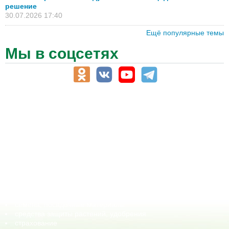
решение
30.07.2026 17:40
Ещё популярные темы
Мы в соцсетях
АПК-Каталог
АПК-органы управления
ветеринарные препараты, ветеринарные учреждения
ГСМ, биотопливо
корма, добавки для животных
оборудование для АПК, промышленное, весовое
обучение
сельхозпроизводители / сельхозпредприятия
сельхозтехника, запчасти
семена, посадочные материалы
средства защиты растений, удобрения
страхование