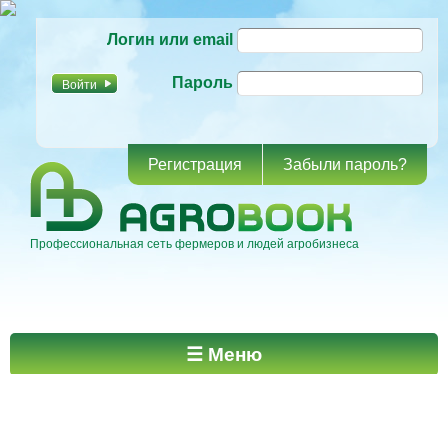
Перейти к
Логин или email
основному
содержанию
Пароль
Регистрация
Забыли пароль?
Профессиональная сеть фермеров и людей агробизнеса
Главное меню
☰ Меню