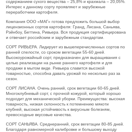
содержанием сухого вещества – 25,8% и крахмала – 20,05%.
Интерес к данному сорту проявляют и зарубежные
переработчики картофеля.
Компания ООО «МАГ» готова предложить большой выбор
лицензионных сортов картофеля: Гранд, Лисана, Саньява,
Рэйнбоу, Беттина, Ривьера. Вся продукция сертифицирована
и отвечает российским и зарубежным стандартам.
СОРТ РИВЬЕРА. Лидирует из вышеперечисленных сортов по
ранней спелости, со сроком вегетации 55-60 дней.
Высокоурожайный сорт, предназначен для выращивания с
целью реализации на рынке раннего картофеля и для
продажи в мытом виде. Ривьера славится высокой
товарностью, способна давать урожай по несколько раз за
сезон.
СОРТ ЛИСАНА. Очень ранний, срок вегетации 60-65 дней.
Многоклубневый сорт, с прочной кожурой, который хорошо
подходит для механической уборки. Преимущества: высокая
товарность, низкая склонность к потемнению мякоти
клубней, высокая устойчивость к вирусным болезням,
превосходные вкусовые качества.
СОРТ САНЬЯВА. Среднеранний, срок вегетации 80-85 дней.
Благодаря равномерной калибровке и большому выходу