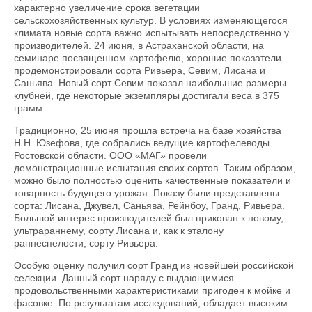
характерно увеличение срока вегетации
сельскохозяйственных культур. В условиях изменяющегося
климата новые сорта важно испытывать непосредственно у
производителей. 24 июня, в Астраханской области, на
семинаре посвященном картофелю, хорошие показатели
продемонстрировали сорта Ривьера, Севим, Лисана и
Саньява. Новый сорт Севим показал наибольшие размеры
клубней, где некоторые экземпляры достигали веса в 375
грамм.
Традиционно, 25 июня прошла встреча на базе хозяйства
Н.Н. Юзефова, где собрались ведущие картофелеводы
Ростовской области. ООО «МАГ» провели
демонстрационные испытания своих сортов. Таким образом,
можно было полностью оценить качественные показатели и
товарность будущего урожая. Показу были представлены
сорта: Лисана, Джувел, Саньява, Рейнбоу, Гранд, Ривьера.
Большой интерес производителей был прикован к новому,
ультрараннему, сорту Лисана и, как к эталону
раннеспелости, сорту Ривьера.
Особую оценку получил сорт Гранд из новейшей российской
селекции. Данный сорт наряду с выдающимися
продовольственными характеристиками пригоден к мойке и
фасовке. По результатам исследований, обладает высоким