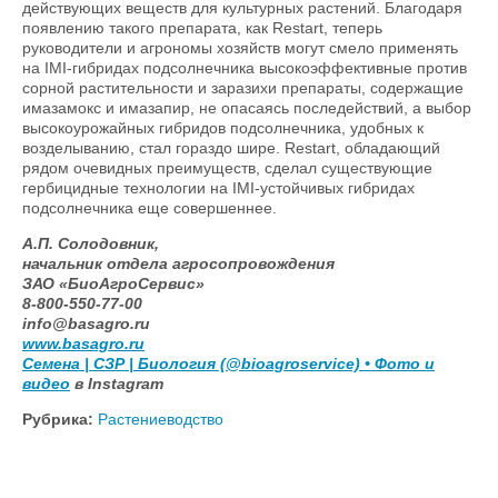
действующих веществ для культурных растений. Благодаря
появлению такого препарата, как Restart, теперь
руководители и агрономы хозяйств могут смело применять
на IMI-гибридах подсолнечника высокоэффективные против
сорной растительности и заразихи препараты, содержащие
имазамокс и имазапир, не опасаясь последействий, а выбор
высокоурожайных гибридов подсолнечника, удобных к
возделыванию, стал гораздо шире. Restart, обладающий
рядом очевидных преимуществ, сделал существующие
гербицидные технологии на IMI-устойчивых гибридах
подсолнечника еще совершеннее.
А.П. Солодовник,
начальник отдела агросопровождения
ЗАО «БиоАгроСервис»
8-800-550-77-00
info@basagro.ru
www.basagro.ru
Семена | СЗР | Биология (@bioagroservice) • Фото и
видео
в Instagram
Рубрика:
Растениеводство