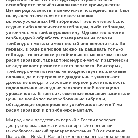
севообороте перечёркивали все эти преимущества.
Целый ряд хозяйств, именно из-за последействий, был
вынужден отказаться от возделывания
высокоурожайных IMI-гибридов. Предпочтение было
отдано либо классическим гибридам, либо гибридам,
устойчивым к трибенуронметилу. Однако технология
гербицидной обработки препаратами на основе
трибенурон-метила имеет целый ряд недостатков. Во-
первых, в ряде регионов можно выращивать только
гибриды, генетически устойчивые не менее чем к семи
расам заразихи, так как трибенурон-метил практически
не сдерживает развитие этого паразита. Во-вторых,
трибенурон-метил никак не воздействует на злаковые
сорняки, да и переросшие двудольные уничтожает
далеко не всегда, а заросший сорной растительность
подсолнечник никогда не раскроет свой потенциал
урожайности. В-третьих, семенные компании взвинтили
цены на наиболее востребованные гибриды,
обладающие одновременно устойчивостью и к 7-ми
расам заразихи и к трибенурон-метилу.
Мы рады вам представить первый в России препарат –
деструктор имазамокса и имазапира. Это новейший
микробиологический препарат поколения 3.0 от компании
Bionovatic – Restart. Restart отменяет основные ограничения