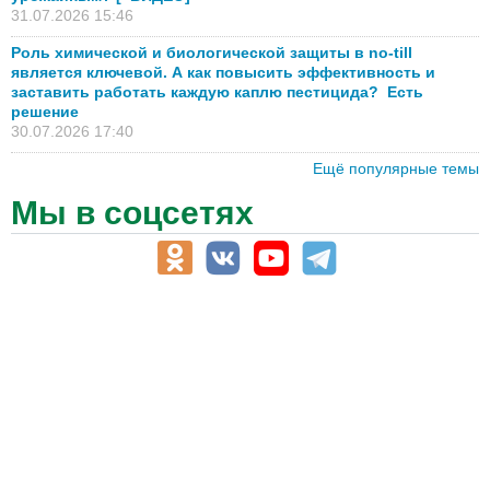
31.07.2026 15:46
Роль химической и биологической защиты в no-till
является ключевой. А как повысить эффективность и
заставить работать каждую каплю пестицида? Есть
решение
30.07.2026 17:40
Ещё популярные темы
Мы в соцсетях
АПК-Каталог
АПК-органы управления
ветеринарные препараты, ветеринарные учреждения
ГСМ, биотопливо
корма, добавки для животных
оборудование для АПК, промышленное, весовое
обучение