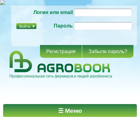
Перейти к
Логин или email
основному
содержанию
Пароль
Регистрация
Забыли пароль?
Профессиональная сеть фермеров и людей агробизнеса
Главное меню
☰ Меню