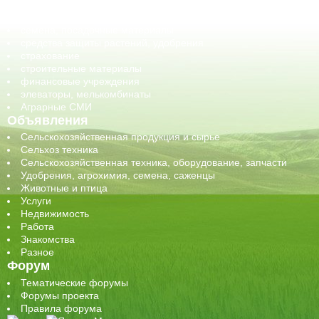
сельхозпроизводители / сельхозпредприятия
сельхозтехника, запчасти
семена, посадочные материалы
средства защиты растений, удобрения
страхование
строительные материалы
финансовые учреждения
элеваторы, мелькомбинаты
Аграрные СМИ
Объявления
Сельскохозяйственная продукция и сырье
Сельхоз техника
Сельскохозяйственная техника, оборудование, запчасти
Удобрения, агрохимия, семена, саженцы
Животные и птица
Услуги
Недвижимость
Работа
Знакомства
Разное
Форум
Тематические форумы
Форумы проекта
Правила форума