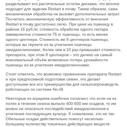
разделывают его растительные остатки дисками, что вполне
подходит для заделки Restart в почву. Таким образом, сама
механическая обработка не вызовет дополнительных затрат.
Посчитать экономическую эффективность от внесения
Restart в почву достаточно легко. При цене на пшеницу в
районе 16 руб./кг, стоимость обработки одного гектара
эквивалентна стоимости 75 кг пшеницы, то есть менее
одного центнера. Стоимость же 8 центнеров пшеницы,
которые вы теряете из-за угнетения пшеницы
имидазолинонами, более чем в 10 раз превышает стоимость
препарата, при этом 8 центнеров – это далеко не самый
максимальный объём возможных потерь урожайности
пшеницы из-за угнетения имидазолинонами.
Стоит отметить, что возможно применение препарата Restart
и при предпосевной подготовке семян, что делает
доступными все его преимущества для сельхозпроизводств,
работающих по системе No-till.
Некоторые из аграриев ошибочно полагают, что если на их
полях в течение сезона выпало 400-600 мм осадков, то им
можно не опасаться последействий имидазолинонов и
угнетения последующих культур. К сожалению, это не так.
Обильные осадки действительно помогут несколько
большему количеству токсичных действующих веществ