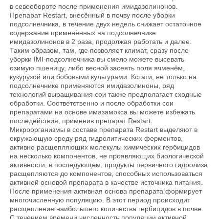
в севообороте после применения имидазолинонов.
Препарат Restart, внесённый в почву после уборки
подсолнечника, в течение двух недель снижает остаточное
содержание применённых на подсолнечнике
имидазолинонов в 2 раза, продолжая работать и далее.
Таким образом, там, где позволяет климат, сразу после
уборки IMI-подсолнечника вы смело можете высевать
озимую пшеницу, либо весной засеять поля ячменём,
кукурузой или бобовыми культурами. Кстати, не только на
подсолнечнике применяются имидазолиноны, ряд
технологий выращивания сои также предполагает сходные
обработки. Соответственно и после обработки сои
препаратами на основе имазамокса вы можете избежать
последействия, применив препарат Restart.
Микроорганизмы в составе препарата Restart выделяют в
окружающую среду ряд гидролитических ферментов,
активно расщепляющих молекулы химических гербицидов
на несколько компонентов, не проявляющих биологической
активности; в последующем, продукты первичного гидролиза
расщепляются до компонентов, способных использоваться
активной основой препарата в качестве источника питания.
После применения активная основа препарата формирует
многочисленную популяцию. В этот период происходит
расщепление наибольшего количества гербицидов в почве.
С течением времени численность популяции активной