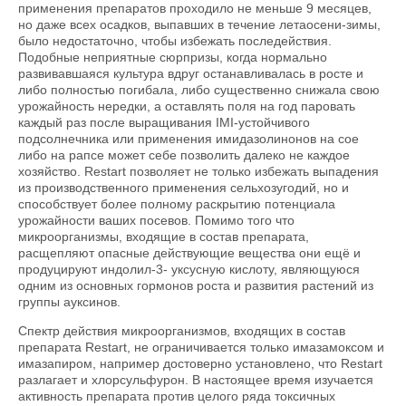
применения препаратов проходило не меньше 9 месяцев,
но даже всех осадков, выпавших в течение летаосени-зимы,
было недостаточно, чтобы избежать последействия.
Подобные неприятные сюрпризы, когда нормально
развивавшаяся культура вдруг останавливалась в росте и
либо полностью погибала, либо существенно снижала свою
урожайность нередки, а оставлять поля на год паровать
каждый раз после выращивания IMI-устойчивого
подсолнечника или применения имидазолинонов на сое
либо на рапсе может себе позволить далеко не каждое
хозяйство. Restart позволяет не только избежать выпадения
из производственного применения сельхозугодий, но и
способствует более полному раскрытию потенциала
урожайности ваших посевов. Помимо того что
микроорганизмы, входящие в состав препарата,
расщепляют опасные действующие вещества они ещё и
продуцируют индолил-3- уксусную кислоту, являющуюся
одним из основных гормонов роста и развития растений из
группы ауксинов.
Спектр действия микроорганизмов, входящих в состав
препарата Restart, не ограничивается только имазамоксом и
имазапиром, например достоверно установлено, что Restart
разлагает и хлорсульфурон. В настоящее время изучается
активность препарата против целого ряда токсичных