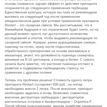
основы снижается, однако эффект от действия препарата
сохраняется до следующего применения гербицида.
Единственная культура, которую мы пока не рекомендуем
высевать на следующий год после применения
имидазолинонов даже при условии применения препарата
Restart – это сахарная свёкла. Мы рассчитываем, что в
ближайшем будущем и это ограничение будет снято, но на
данный момент просто нет достаточного количества
исследований и опытов, чтобы выдавать рекомендации по
сахарной свёкле. Аграрии, ранее выращивавшие озимую,
пшеницу на полях, сразу после подсолнечника,
обработанного препаратами на основе имазамокса и
имазапира, знают, что урожайность пшеницы снижалась
минимум на 8-10 центнеров, а иногда и более. С самого
начала было заметно, что растения пшеницы отстают в
развитии и подвержены гербицидному стрессу, по
сравнению с другими полями.
Теперь эта проблема решена! Стоимость одного литра
препарата Restart составляет 600 руб., на гектар
необходимо внести 2 литра. После внесения, препарат
необходимо заделать в почву. Возможно совместное
внесение деструктора гербицидов с деструктором
растительных остатков и биофунгицидом – Orgamica F.
После уборки подсолнечника, многие хозяйства традиционно