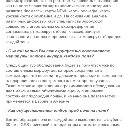
рассматривается, как на рентгене. Основой для выявления
зон на поле являются карты космического мониторинга
развития биомассы, карты NDVI; карты рельефа; карты
урожайности с комбайна и др. На основании анализа
различных цифровых карт специалисты Агро-Софт
совместно с агроотделом сельхозпредприятия
согласовывают маршрут отбора, классифицируют
зональности на полях и прорисовывают маршрут отбора для
каждой зоны.
- С какой целью Вы так скрупулезно составляете
маршруты отбора внутри каждого поля?
Следующий тур обследования будет выполняться уже по
составленным маршрутам, которые сохраняются в
компьютере, что позволит в динамике проследить изменение
плодородия почвы конкретного элементарного участка.
Такая методика проведения агрохимического обследования
дает максимально объективную оценку о динамике
состоянии плодородия почвы, и именно она повсеместно
применяется в Европе и Америке.
- Как осуществляется отбор проб почв на поле?
Взятие образцов почв по каждой зоне выполняется с глубины
30 см с GPS-привязкой к координатам автоматизированным