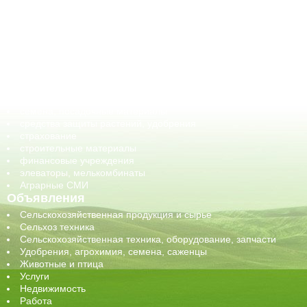
АПК-органы управления
ветеринарные препараты, ветеринарные учреждения
ГСМ, биотопливо
корма, добавки для животных
оборудование для АПК, промышленное, весовое
обучение
сельхозпроизводители / сельхозпредприятия
сельхозтехника, запчасти
семена, посадочные материалы
средства защиты растений, удобрения
страхование
строительные материалы
финансовые учреждения
элеваторы, мелькомбинаты
Аграрные СМИ
Объявления
Сельскохозяйственная продукция и сырье
Сельхоз техника
Сельскохозяйственная техника, оборудование, запчасти
Удобрения, агрохимия, семена, саженцы
Животные и птица
Услуги
Недвижимость
Работа