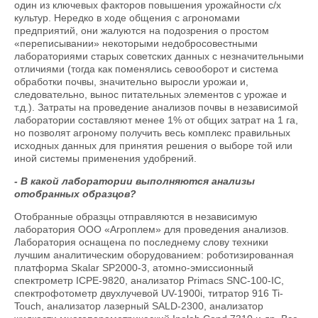
один из ключевых факторов повышения урожайности с/х
культур. Нередко в ходе общения с агрономами
предприятий, они жалуются на подозрения о простом
«переписывании» некоторыми недобросовестными
лабораториями старых советских данных с незначительными
отличиями (тогда как поменялись севооборот и система
обработки почвы, значительно выросли урожаи и,
следовательно, вынос питательных элементов с урожае и
т.д.). Затраты на проведение анализов почвы в независимой
лаборатории составляют менее 1% от общих затрат на 1 га,
но позволят агроному получить весь комплекс правильных
исходных данных для принятия решения о выборе той или
иной системы применения удобрений.
- В какой лаборатории выполняются анализы
отобранных образцов?
Отобранные образцы отправляются в независимую
лаборатория ООО «Агроплем» для проведения анализов.
Лаборатория оснащена по последнему слову техники
лучшим аналитическим оборудованием: роботизированная
платформа Skalar SP2000-3, атомно-эмиссионный
спектрометр ICPE-9820, анализатор Primacs SNC-100-IC,
спектрофотометр двухлучевой UV-1900i, титратор 916 Ti-
Touch, анализатор лазерный SALD-2300, анализатор