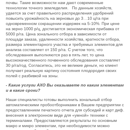
почвы. Такие возможности нам дают современные
технологии точного земледелия. По данным хозяйств,
удается за счет правильного распределения удобрений
повысить урожайность на зерновых до 3…10 ц/га при
одновременном сокращении издержек на 5-10%. При цене
на зерно 1000 р/ц, достигается экономическая прибавка от
5000 р/га. Цена зонального отбора в зависимости от
площади заказа, удаленности хозяйства, кратности отбора,
размера элементарного участка и требуемых элементов для
анализа составляет от 150 р/га. С учетом того, что
обследования выполняются раз в пять лет, то цена
высококачественного почвенного обследования составляет
30 р/га/год. Согласитесь, это не великие деньги, но клиент
получает реальную картину состояния плодородия своих
полей с разбивкой на зоны.
- Какие услуги АХО Вы оказываете по каким элементам
и в какие сроки?
Наши специалисты готовы выполнить зональный отбор
автоматическими пробоотборниками в Вашем предприятии с
предоставлением печатного отчета для субсидий и карт диф.
внесения в электронном виде для «умной» техники с
терминалами. Предоставляются результаты по основным
макро и микро элементам, при необходимости можно