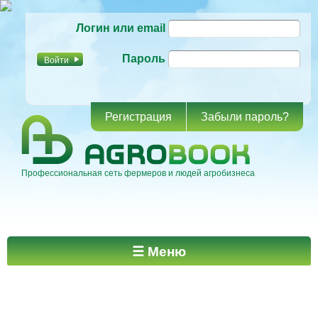
Перейти к
Логин или email
основному
содержанию
Пароль
Регистрация
Забыли пароль?
Профессиональная сеть фермеров и людей агробизнеса
Главное меню
☰ Меню