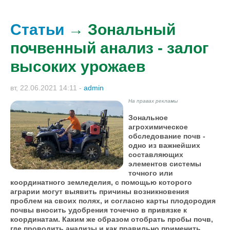
Статьи
→ Зональный
почвенный анализ - залог
высоких урожаев
вт, 22.06.2021 14:11
-
admin
На правах рекламы
Зональное
агрохимическое
обследование почв -
одно из важнейших
составляющих
элементов системы
точного или
координатного земледелия, с помощью которого
аграрии могут выявить причины возникновения
проблем на своих полях, и согласно карты плодородия
почвы вносить удобрения точечно в привязке к
координатам. Каким же образом отобрать пробы почв,
где проводить анализы и как правильно применить