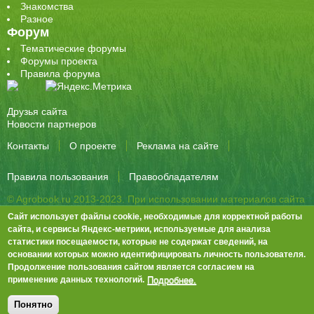
Знакомства
Разное
Форум
Тематические форумы
Форумы проекта
Правила форума
Друзья сайта
Новости партнеров
Контакты
О проекте
Реклама на сайте
Правила пользования
Правообладателям
© Agrobook.ru 2013-2023. При использовании материалов сайта
активная ссылка на публикацию обязательна.
Сайт использует файлы cookie, необходимые для корректной работы
344000, Ростов-на-Дону, ул. Города Волос, д.6, 8 этаж, офис 803
сайта, и сервисы Яндекс-метрики, используемые для анализа
статистики посещаемости, которые не содержат сведений, на
Тел./факс: +7 (863) 282-83-13 e-mail:
info@agrobook.ru
основании которых можно идентифицировать личность пользователя.
Возрастная категория сайта: 16+. Объявления на сайте не
Продолжение пользования сайтом является согласием на
премодерируются.
Положение о защите персональных данных
Подробнее.
применение данных технологий.
Гала Алиевна Каймакчи – редактор, тел.: (863) 282-83-13
info@agrobook.ru
Понятно