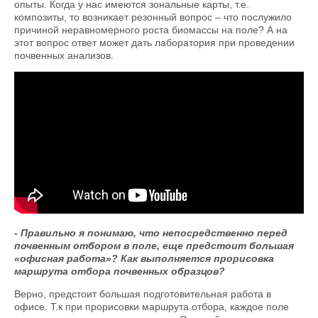
опыты. Когда у нас имеются зональные карты, т.е.
композиты, то возникает резонный вопрос – что послужило
причиной неравномерного роста биомассы на поле? А на
этот вопрос ответ может дать лаборатория при проведении
почвенных анализов.
Координатный отбор почв
пробоотборниками - Алексей Тенеков /
Золотая Нива 2021
- Правильно я понимаю, что непосредственно перед
почвенным отбором в поле, еще предстоит большая
«офисная работа»? Как выполняется прорисовка
маршрута отбора почвенных образцов?
Верно, предстоит большая подготовительная работа в
офисе. Т.к при прорисовки маршрута отбора, каждое поле