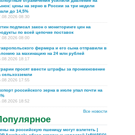
кспортные ограничения усилили давление на
ынок: цены на зерно в России за три недели
пали до 14,5%
.08.2026 08:30
утин подписал закон о мониторинге цен на
родукты по всей цепочке поставок
.08.2026 08:00
тавропольского фермера и его сына отправили в
олонию за махинацию на 24 млн рублей
.08.2026 18:17
грарии просят ввести штрафы за проникновение
а сельхозземли
.08.2026 17:55
кспорт российского зерна в июле упал почти на
8%
.08.2026 18:52
Все новости
Популярное
ены на российскую пшеницу могут взлететь |