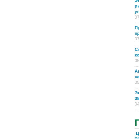
Э
р
у
07
П
п
07
С
к
05
А
н
05
Э
3
04
Ц