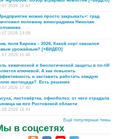
OP Agrobook: обзор аграрных новостей [+ВИДЕО]
.07.2026 16:43
Предприятие можно просто закрывать»: град
ничтожил половину виноградника Николая
олчанова
.07.2026 13:08
ень поля Кирова – 2026. Какой сорт оказался
амым урожайным? [+ВИДЕО]
.07.2026 15:46
оль химической и биологической защиты в no-till
вляется ключевой. А как повысить
ффективность и заставить работать каждую
аплю пестицида? Есть решение
.07.2026 17:40
асуха, листовёртка, офиоболез: от чего страдала
шеница на юге Ростовской области
.08.2026 15:43
Ещё популярные темы
Мы в соцсетях