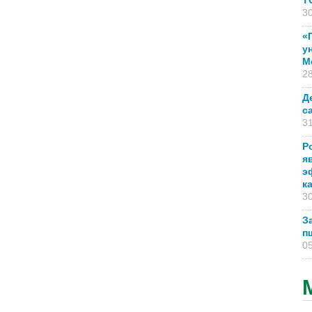
T
30
«
у
М
28
Д
с
31
Р
я
э
к
30
З
п
05