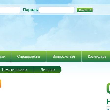
Перейти к
Пароль
основному
содержанию
ние
Спецпроекты
Вопрос-ответ
Календарь
Тематические
Личные