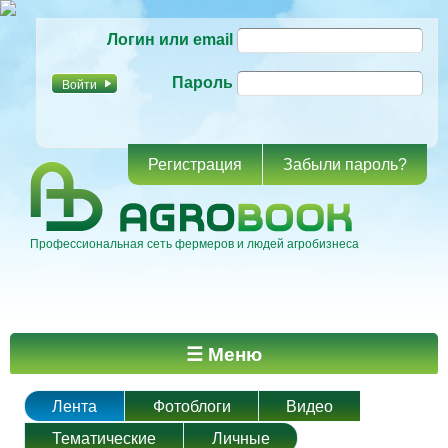
Перейти к
Логин или email
основному
содержанию
Пароль
Регистрация
Забыли пароль?
Профессиональная сеть фермеров и людей агробизнеса
Главное меню
☰ Меню
Лента
Фотоблоги
Видео
Тематические
Личные