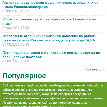
Аграриев предупредили мошеннических извещениях от
имени Россельхознадзора
07.08.2026 19:29
«Эфко» остановила работу терминала в Тамани после
атаки
07.08.2026 15:58
Экспортные ограничения усилили давление на рынок:
цены на зерно в России за три недели упали до 14,5%
07.08.2026 08:30
Путин подписал закон о мониторинге цен на продукты по
всей цепочке поставок
07.08.2026 08:00
Все новости
Популярное
Цены на российскую пшеницу могут взлететь | TOP
Сайт использует файлы cookie, необходимые для корректной работы
Agrobook: обзор аграрных новостей [+ВИДЕО]
сайта, и сервисы Яндекс-метрики, используемые для анализа
30.07.2026 16:43
статистики посещаемости, которые не содержат сведений, на
основании которых можно идентифицировать личность пользователя.
Итоги жатвы в колхозе «50 лет Октября»: причина
Продолжение пользования сайтом является согласием на
высокого урожая и эксперимент с припосевным внесением
Подробнее.
применение данных технологий.