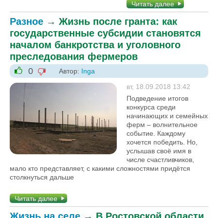
Читать далее
Разное
→
Жизнь после гранта: как
государственные субсидии становятся
началом банкротства и уголовного
преследования фермеров
0
Автор:
Inga
-1
+1
вт, 18.09.2018 13:42
Подведение итогов
конкурса среди
начинающих и семейных
ферм – волнительное
событие. Каждому
хочется победить. Но,
услышав своё имя в
числе счастливчиков,
мало кто представляет, с какими сложностями придётся
столкнуться дальше
Читать далее
Жизнь на селе
→
В Ростовской области