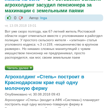
агрохолдинг засудил пенсионера за
махинации с земельными паями
0
Автор:
Inga
-1
+1
чт, 13.09.2018 19:01
Вот уже скоро полгода, как 67-летний житель Ростовской
области ходит отмечаться вместе с уголовниками в райотдел
полиции. У простого сельского жителя - «элитная» статья
уголовного кодекса: ч.3 ст.159, «мошенничество в крупном
размере». Но никаких сложных манипуляций с чужим
имуществом пенсионер не предпринимал, просто
распорядился, как мог, своим земельным паем
Читать далее
Агрохолдинг «Степь» построит в
Краснодарском крае ещё одну
молочную ферму
Опубликовано чт, 30.08.2018 09:43
Агрохолдинг «Степь» (входит в АФК «Система») планирует
построить ещё одну молочно-товарную ферму в